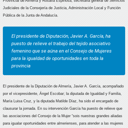
Provincial de Almería y Rosalía Espinosa, secretaria general de Servicios
Judiciales de la Consejería de Justicia, Administración Local y Función
Pública de la Junta de Andalucía.
El presidente de Diputación, Javier A. García, ha
puesto de relieve el trabajo del tejido asociativo
femenino que se aúna en el Consejo de Mujeres
para la igualdad de oportunidades en toda la
provincia
El presidente de la Diputación de Almería, Javier A. García, acompañado
por el vicepresidente, Ángel Escobar; la diputada de Igualdad y Familia,
María Luisa Cruz, y la diputada Matilde Díaz, ha sido el encargado de
clausurar la jornada. En su intervención García ha puesto de relieve que
las asociaciones del Consejo de la Mujer “sois nuestras grandes aliadas
para igualar oportunidades entre almerienses, para atender a las mujeres