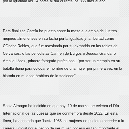
por la igualdad las 24 horas al día durante los 365 días al año”.
Para finalizar, García ha puesto sobre la mesa el ejemplo de ilustres
mujeres almerienses en su lucha por la igualdad y la libertad como
COncha Robles, que fue asesinada por su exmarido en las tablas del
Cervantes, o las periodistas Carmen de Burgos o Jesusa Granda, o
Amalia López, primera fotógrafa profesional, “por ser un ejemplo en su
batalla diaria para colocar el nombre de una mujer por primera vez en la
historia en muchos ámbitos de la sociedad”.
Sonia Almagro ha incidido en que hoy, 10 de marzo, se celebra el Día
Internacional de las Juezas que se conmemora desde 2022. En esta
línea, ha apuntado que “hasta 1966 las mujeres no pudieron acceder a la
carrera judicial por el hecho de ser mujer, por eso es tan importante el