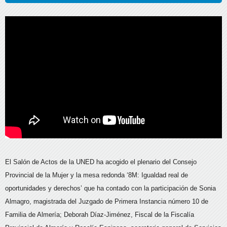
El Salón de Actos de la UNED ha acogido el plenario del Consejo
Provincial de la Mujer y la mesa redonda ‘8M: Igualdad real de
oportunidades y derechos’ que ha contado con la participación de Sonia
Almagro, magistrada del Juzgado de Primera Instancia número 10 de
Familia de Almería; Deborah Díaz-Jiménez, Fiscal de la Fiscalía