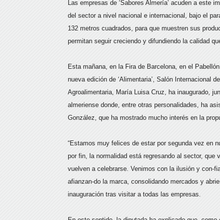
Las empresas de ‘Sabores Almería’ acuden a este imp
del sector a nivel nacional e internacional, bajo el p
132 metros cuadrados, para que muestren sus produc
permitan seguir creciendo y difundiendo la calidad que
Esta mañana, en la Fira de Barcelona, en el Pabellón
nueva edición de ‘Alimentaria’, Salón Internacional 
Agroalimentaria, María Luisa Cruz, ha inaugurado, jun
almeriense donde, entre otras personalidades, ha asis
González, que ha mostrado mucho interés en la prop
“Estamos muy felices de estar por segunda vez en nu
por fin, la normalidad está regresando al sector, qu
vuelven a celebrarse. Venimos con la ilusión y con-f
afianzan-do la marca, consolidando mercados y abrie
inauguración tras visitar a todas las empresas.
En este sentido, la diputada ha explicado que, como