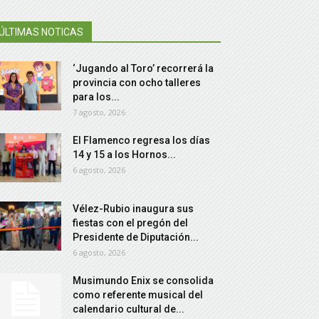
ÚLTIMAS NOTICAS
‘Jugando al Toro’ recorrerá la
provincia con ocho talleres
para los...
7 agosto, 2026
El Flamenco regresa los días
14 y 15 a los Hornos...
6 agosto, 2026
Vélez-Rubio inaugura sus
fiestas con el pregón del
Presidente de Diputación...
6 agosto, 2026
Musimundo Enix se consolida
como referente musical del
calendario cultural de...