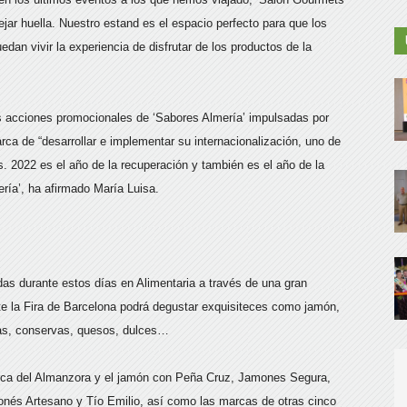
jar huella. Nuestro estand es el espacio perfecto para que los
dan vivir la experiencia de disfrutar de los productos de la
as acciones promocionales de ‘Sabores Almería’ impulsadas por
rca de “desarrollar e implementar su internacionalización, uno de
s. 2022 es el año de la recuperación y también es el año de la
ería’, ha afirmado María Luisa.
as durante estos días en Alimentaria a través de una gran
ite la Fira de Barcelona podrá degustar exquisiteces como jamón,
izas, conservas, quesos, dulces…
arca del Almanzora y el jamón con Peña Cruz, Jamones Segura,
és Artesano y Tío Emilio, así como las marcas de otras cinco