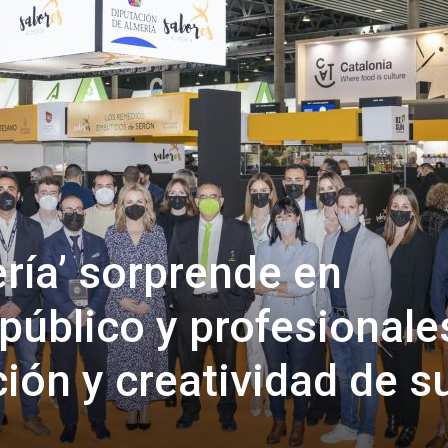
de
Almería
ría’ sorprende en
 público y profesionale
ión y creatividad de s