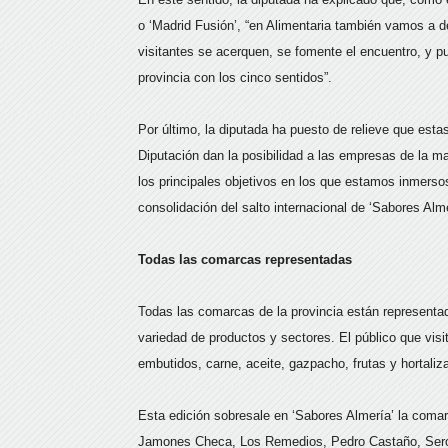
o ‘Madrid Fusión’, “en Alimentaria también vamos a de
visitantes se acerquen, se fomente el encuentro, y pue
provincia con los cinco sentidos”.
Por último, la diputada ha puesto de relieve que est
Diputación dan la posibilidad a las empresas de la ma
los principales objetivos en los que estamos inmerso
consolidación del salto internacional de ‘Sabores Alm
Todas las comarcas representadas
Todas las comarcas de la provincia están representad
variedad de productos y sectores. El público que vis
embutidos, carne, aceite, gazpacho, frutas y hortal
Esta edición sobresale en ‘Sabores Almería’ la com
Jamones Checa, Los Remedios, Pedro Castaño, Seron