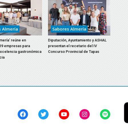
 Almería
Sabores Almería
mería’ reúne en
Diputación, Ayuntamiento y ASHAL
19 empresas para
presentan el recetario del IV
excelencia gastronómica
Concurso Provincial de Tapas
cia
Facebook
Twitter
YouTube
Instagram
Spotify