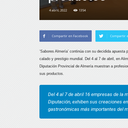
4 abril, 2022
1354
Compartir en Facebook
Compartir e
‘Sabores Almería’ continúa con su decidida apuesta p
calado y prestigio mundial. Del 4 al 7 de abril, en A
Diputación Provincial de Almería muestran a profesion
sus productos.
Del 4 al 7 de abril 16 empresas de la 
Diputación, exhiben sus creaciones en 
gastronómicas más importantes del 