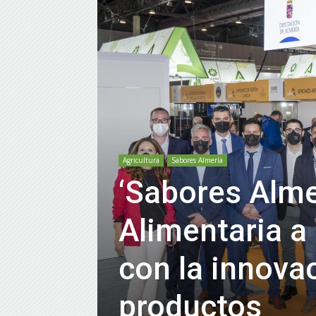
Agricultura
Sabores Almería
‘Sabores Alme
Alimentaria a
con la innovac
productos