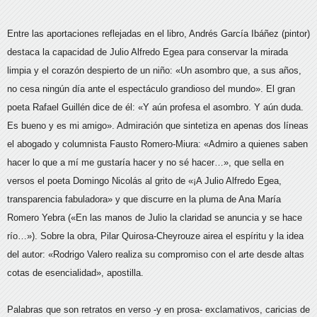
Entre las aportaciones reflejadas en el libro, Andrés García Ibáñez (pintor)
destaca la capacidad de Julio Alfredo Egea para conservar la mirada
limpia y el corazón despierto de un niño: «Un asombro que, a sus años,
no cesa ningún día ante el espectáculo grandioso del mundo». El gran
poeta Rafael Guillén dice de él: «Y aún profesa el asombro. Y aún duda.
Es bueno y es mi amigo». Admiración que sintetiza en apenas dos líneas
el abogado y columnista Fausto Romero-Miura: «Admiro a quienes saben
hacer lo que a mí me gustaría hacer y no sé hacer…», que sella en
versos el poeta Domingo Nicolás al grito de «¡A Julio Alfredo Egea,
transparencia fabuladora» y que discurre en la pluma de Ana María
Romero Yebra («En las manos de Julio la claridad se anuncia y se hace
río…»). Sobre la obra, Pilar Quirosa-Cheyrouze airea el espíritu y la idea
del autor: «Rodrigo Valero realiza su compromiso con el arte desde altas
cotas de esencialidad», apostilla.
Palabras que son retratos en verso -y en prosa- exclamativos, caricias de