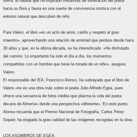
sierra, el hábitat que ha inspirado metáforas de veneración del poeta
hacia su flora y fauna en una suerte de convivencia mística con el
entorno natural que descubrió de niño.
Para Valero, el libro «es un acto de amor, cariño y respeto al gran
maestro», aprovechando una relación de amistad que perdura desde hace
30 años y que, en la última década, se ha intensificado: «He disfrutado
del camino. Lo importante ha sido el día a día, los momentos
compartidos con un hombre que tiene la mirada de un niño», asegura
Valero.
El responsable del IEA, Francisco Alonso, ha subrayado que el libro de
Valero «no es una obra más sobre el poeta Julio Alfredo Egea, pues
ofrece una secuencia de fotos inédita que plasma la vida del poeta
decano de Almería» desde una perspectiva «diferente». En este punto,
Alonso recuerda que el Premio Nacional de Fotografía, Carlos Pérez
Siquier, ha elogiado la gran calidad de las imágenes recogidas en la obra.
LOS ASOMBROS DE EGEA