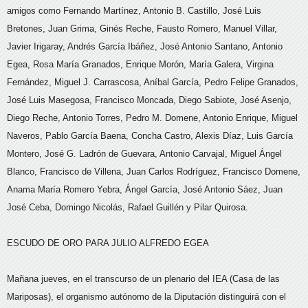
amigos como Fernando Martínez, Antonio B. Castillo, José Luis
Bretones, Juan Grima, Ginés Reche, Fausto Romero, Manuel Villar,
Javier Irigaray, Andrés García Ibáñez, José Antonio Santano, Antonio
Egea, Rosa María Granados, Enrique Morón, María Galera, Virgina
Fernández, Miguel J. Carrascosa, Aníbal García, Pedro Felipe Granados,
José Luis Masegosa, Francisco Moncada, Diego Sabiote, José Asenjo,
Diego Reche, Antonio Torres, Pedro M. Domene, Antonio Enrique, Miguel
Naveros, Pablo García Baena, Concha Castro, Alexis Díaz, Luis García
Montero, José G. Ladrón de Guevara, Antonio Carvajal, Miguel Ángel
Blanco, Francisco de Villena, Juan Carlos Rodríguez, Francisco Domene,
Anama María Romero Yebra, Ángel García, José Antonio Sáez, Juan
José Ceba, Domingo Nicolás, Rafael Guillén y Pilar Quirosa.
ESCUDO DE ORO PARA JULIO ALFREDO EGEA
Mañana jueves, en el transcurso de un plenario del IEA (Casa de las
Mariposas), el organismo autónomo de la Diputación distinguirá con el