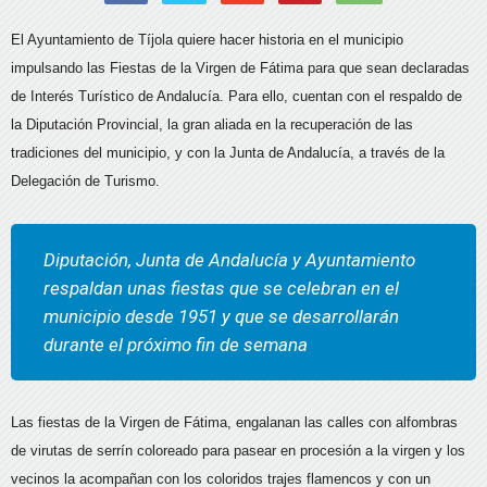
El Ayuntamiento de Tíjola quiere hacer historia en el municipio
impulsando las Fiestas de la Virgen de Fátima para que sean declaradas
de Interés Turístico de Andalucía. Para ello, cuentan con el respaldo de
la Diputación Provincial, la gran aliada en la recuperación de las
tradiciones del municipio, y con la Junta de Andalucía, a través de la
Delegación de Turismo.
Diputación, Junta de Andalucía y Ayuntamiento
respaldan unas fiestas que se celebran en el
municipio desde 1951 y que se desarrollarán
durante el próximo fin de semana
Las fiestas de la Virgen de Fátima, engalanan las calles con alfombras
de virutas de serrín coloreado para pasear en procesión a la virgen y los
vecinos la acompañan con los coloridos trajes flamencos y con un