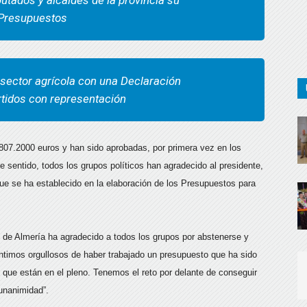
putados y alcaldes de la provincia su
s Presupuestos
sector agrícola con una Declaración
artidos con representación
807.2000 euros y han sido aprobadas, por primera vez en los
e sentido, todos los grupos políticos han agradecido al presidente,
que se ha establecido en la elaboración de los Presupuestos para
ial de Almería ha agradecido a todos los grupos por abstenerse y
ntimos orgullosos de haber trabajado un presupuesto que ha sido
s que están en el pleno. Tenemos el reto por delante de conseguir
unanimidad”.