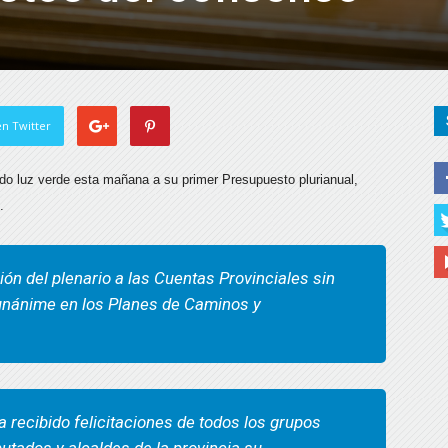
n Twitter
ado luz verde esta mañana a su primer Presupuesto plurianual,
.
ción del plenario a las Cuentas Provinciales sin
 unánime en los Planes de Caminos y
ha recibido felicitaciones de todos los grupos