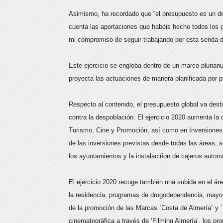
Asimismo, ha recordado que “el presupuesto es un do
cuenta las aportaciones que habéis hecho todos los 
mi compromiso de seguir trabajando por esta senda de
Este ejercicio se engloba dentro de un marco plurian
proyecta las actuaciones de manera planificada por pri
Respecto al contenido, el presupuesto global va dest
contra la despoblación. El ejercicio 2020 aumenta la
Turismo, Cine y Promoción, así como en Inversiones 
de las inversiones previstas desde todas las áreas, 
los ayuntamientos y la instalaciñon de cajeros autom
El ejercicio 2020 recoge también una subida en el ár
la residencia, programas de drogodependencia, mayor
de la promoción de las Marcas `Costa de Almería´ y `
cinematográfica a través de ‘Filming Almería’, los pr