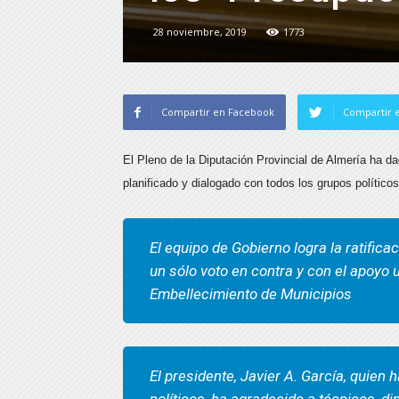
28 noviembre, 2019
1773
Compartir en Facebook
Compartir e
El Pleno de la Diputación Provincial de Almería ha d
planificado y dialogado con todos los grupos políticos
El equipo de Gobierno logra la ratifica
un sólo voto en contra y con el apoyo
Embellecimiento de Municipios
El presidente, Javier A. García, quien 