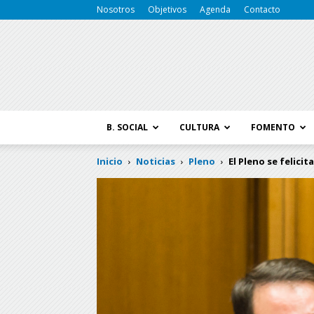
Nosotros
Objetivos
Agenda
Contacto
B. SOCIAL
CULTURA
FOMENTO
Inicio
Noticias
Pleno
El Pleno se felici