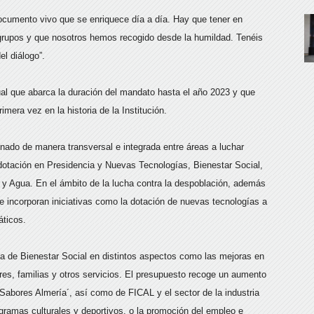
cumento vivo que se enriquece día a día. Hay que tener en
grupos y que nosotros hemos recogido desde la humildad. Tenéis
l diálogo”.
ual que abarca la duración del mandato hasta el año 2023 y que
mera vez en la historia de la Institución.
inado de manera transversal e integrada entre áreas a luchar
 dotación en Presidencia y Nuevas Tecnologías, Bienestar Social,
y Agua. En el ámbito de la lucha contra la despoblación, además
se incorporan iniciativas como la dotación de nuevas tecnologías a
áticos.
ea de Bienestar Social en distintos aspectos como las mejoras en
es, familias y otros servicios. El presupuesto recoge un aumento
Sabores Almería´, así como de FICAL y el sector de la industria
ogramas culturales y deportivos, o la promoción del empleo e