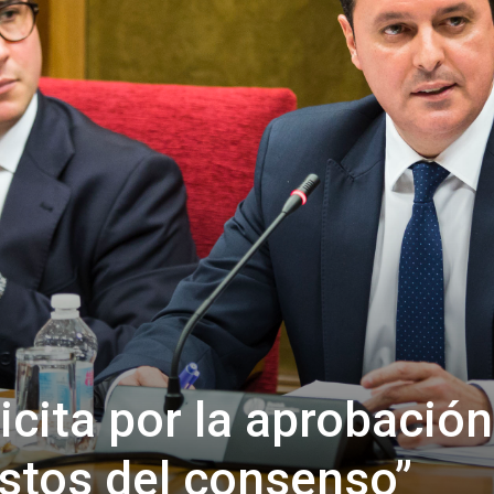
de
Almería
licita por la aprobació
stos del consenso”