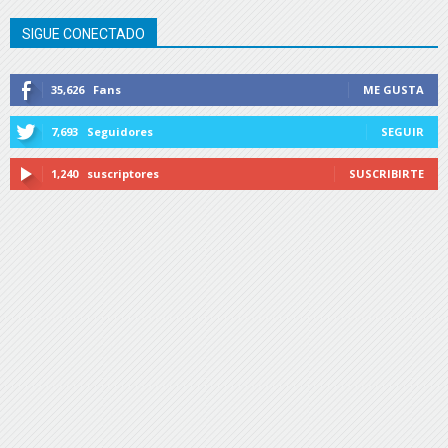
SIGUE CONECTADO
35,626
Fans
ME GUSTA
7,693
Seguidores
SEGUIR
1,240
suscriptores
SUSCRIBIRTE