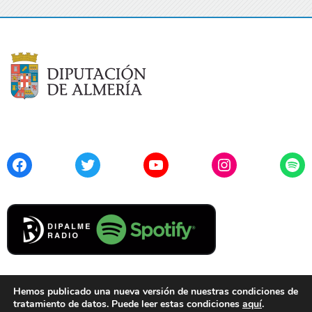
Facebook
Twitter
YouTube
Instagram
Spo
Hemos publicado una nueva versión de nuestras condiciones de
tratamiento de datos. Puede leer estas condiciones
aquí
.
Contacto
Aviso Legal
Privacidad
Cookies