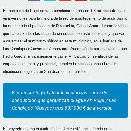
El municipio de Pulpí se va a beneficiar de más de 1,3 millones de euros
en inversiones para la mejora de la red de abastecimiento de agua. Así lo
ha confirmado el presidente de Diputación, Gabriel Amat, durante la visita
que ha realizado a las obras de conducción en este municipio y que van
a garantizar el suministro hídrico en este municipio y en la barriada de
Las Canalejas (Cuevas del Almanzora). Acompañado por el alcalde, Juan
Pedro García; el vicepresidente Javier A. García, y miembros de las
corporaciones local y provincial, también ha visitado unas obras de
eficiencia energética en San Juan de los Terreros.
El presidente y el alcalde visitan las obras de
conducción que garantizan el agua en Pulpí y Las
Canalejas (Cuevas) tras 607.000 € de Inversión
El proyecto que ha visitado el presidente está consistiendo en la