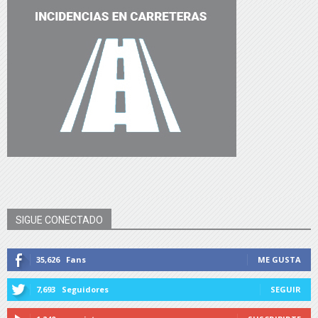
SIGUE CONECTADO
35,626
Fans
ME GUSTA
7,693
Seguidores
SEGUIR