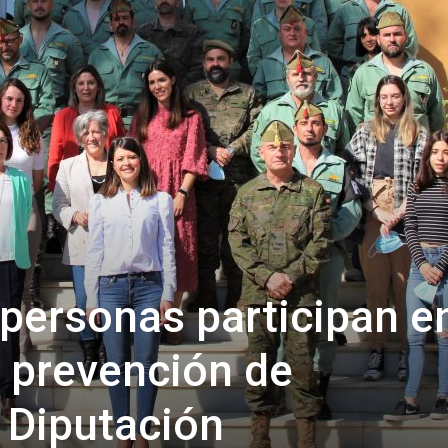
de
Almería
personas participan e
e prevención de
 Diputación