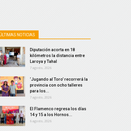
ÚLTIMAS NOTICIAS
Diputación acorta en 18
kilómetros la distancia entre
Laroya y Tahal
7 agosto, 2026
‘Jugando al Toro’ recorrerá la
provincia con ocho talleres
para los...
7 agosto, 2026
El Flamenco regresa los días
14 y 15 a los Hornos...
6 agosto, 2026