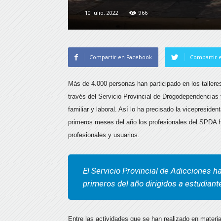
10 julio, 2022
966
Compartir en Facebook
Compartir e
Más de 4.000 personas han participado en los talleres
través del Servicio Provincial de Drogodependencias
familiar y laboral. Así lo ha precisado la vicepresid
primeros meses del año los profesionales del SPDA ha
profesionales y usuarios.
El Servicio Provincial de Adicciones h
primeros del año dirigidos a estudiant
Entre las actividades que se han realizado en materi