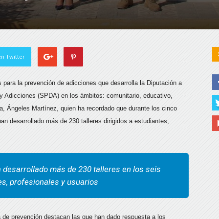
n Twitter
 para la prevención de adicciones que desarrolla la Diputación a
 y Adicciones (SPDA) en los ámbitos: comunitario, educativo,
enta, Ángeles Martínez, quien ha recordado que durante los cinco
n desarrollado más de 230 talleres dirigidos a estudiantes,
a desarrollado más de 230 talleres en los seis
es, profesionales y usuarios
a de prevención destacan las que han dado respuesta a los