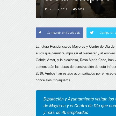
10 octubre, 2018
2007
Compartir en Facebook
Compartir e
La futura Residencia de Mayores y Centro de Día de 
euros que permitirá impulsar el bienestar y el empleo
Gabriel Amat, y la alcaldesa, Rosa María Cano, han vis
comenzarán las obras de construcción de esta infraes
2019. Ambos han estado acompañados por el vicepresi
concejales mojaqueros.
Diputación y Ayuntamiento visitan los 
de Mayores y el Centro de Día que co
y más de 40 empleados