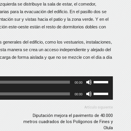
izquierda se distribuye la sala de estar, el comedor,
ias para la evacuación del edificio. En el pasillo dos se
ntación sur y vistas hacia el patio y la zona verde. Y en el
ción este-oeste están el resto de dormitorios dobles con
 generales del edificio, como los vestuarios, instalaciones,
esta manera se crea un acceso independiente y alejado del
scarga de forma aislada y que no se mezcle con el día a día
Utiliza
00:00
las
Utiliza
00:00
teclas
las
de
teclas
Artículo siguiente
flecha
de
Diputación mejora el pavimento de 40.000
arriba/abajo
metros cuadrados de los Polígonos de Fines y
flecha
para
Olula
arriba/abajo