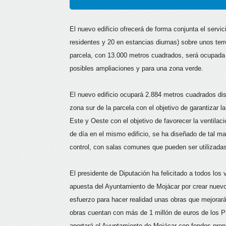
El nuevo edificio ofrecerá de forma conjunta el servi
residentes y 20 en estancias diurnas) sobre unos ter
parcela, con 13.000 metros cuadrados, será ocupada p
posibles ampliaciones y para una zona verde.
El nuevo edificio ocupará 2.884 metros cuadrados dist
zona sur de la parcela con el objetivo de garantizar l
Este y Oeste con el objetivo de favorecer la ventilaci
de día en el mismo edificio, se ha diseñado de tal 
control, con salas comunes que pueden ser utilizadas 
El presidente de Diputación ha felicitado a todos los 
apuesta del Ayuntamiento de Mojácar por crear nuevo
esfuerzo para hacer realidad unas obras que mejorarán
obras cuentan con más de 1 millón de euros de los P
aportará el Ayuntamiento de Mojácar con fondos propi