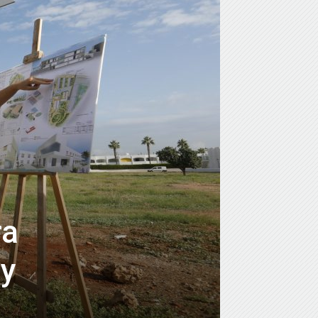
ra
 y