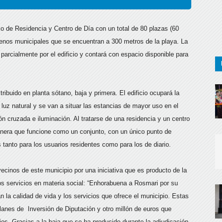
cio de Residencia y Centro de Día con un total de 80 plazas (60
renos municipales que se encuentran a 300 metros de la playa. La
arcialmente por el edificio y contará con espacio disponible para
ribuido en planta sótano, baja y primera. El edificio ocupará la
a luz natural y se van a situar las estancias de mayor uso en el
ón cruzada e iluminación. Al tratarse de una residencia y un centro
manera que funcione como un conjunto, con un único punto de
tanto para los usuarios residentes como para los de diario.
vecinos de este municipio por una iniciativa que es producto de la
s servicios en materia social: “Enhorabuena a Rosmari por su
 la calidad de vida y los servicios que ofrece el municipio. Estas
lanes de Inversión de Diputación y otro millón de euros que
os. Gracias a la baja que se ha producido durante la adjudicación,