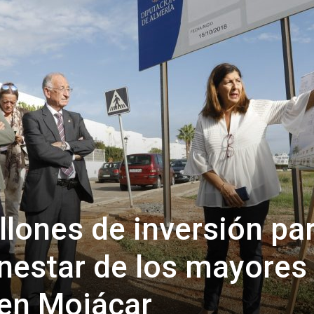
de
Almería
llones de inversión pa
enestar de los mayores
 en Mojácar