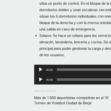
sitúa un punto de control. En el bloque de la 
dormitorios dobles y unas escaleras secundar
sitúan los 6 dormitorios individuales con orie
bloque de la derecha y con la misma orienta
una salida en caso de emergencia.
Sótano: Se hace un sótano para los servicios
almacén, lavandería, lencería y cocina. De 
principal para poder gestionar la carga y de
de los usuarios.
Reproductor
00:00
de
Reproductor
00:00
audio
de
audio
Artículo anterior
Más de 1.000 deportistas competirán en el ‘III
Torneo de Voleibol Ciudad de Berja’