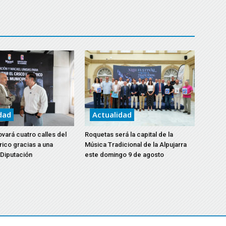
aumentar
para
o
aumentar
disminuir
o
el
disminuir
volumen.
el
volumen.
dad
Actualidad
vará cuatro calles del
Roquetas será la capital de la
rico gracias a una
Música Tradicional de la Alpujarra
 Diputación
este domingo 9 de agosto