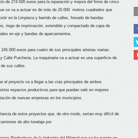
to de 274.500 euros para la reparación y mejora del firme de cinco
la que se va a actuar es de más de 20.000 metros cuadrados que
istir en la Limpieza y barrido de calles, fresado de bandas
aches, riego de imprimación, extendido y compactado de capa de
iales en eje y bandas de aparcamientos.
 245.000 euros para cuatro de sus principales arterias viarias:
 y Calle Purchena. La maquinaria va a actuar en una superficie de
 de sus calles.
e el proyecto va a llegar a las vías principales de ambos
 estos espacios productivos para que puedan salir en mejores
ntación de nuevas empresas en los municipios.
tancia de estos proyectos que, de otro modo, serían muy difícil de
camiones de alto tonelaje por
cios Productivos de la Industria del Mármol que se ha puesto en