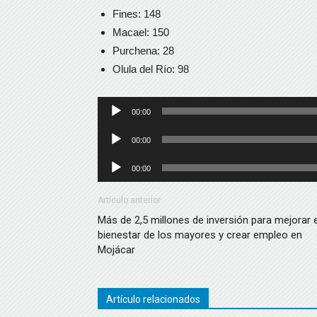
Fines: 148
Macael: 150
Purchena: 28
Olula del Río: 98
Reproductor
00:00
de
Reproductor
00:00
audio
de
Reproductor
00:00
audio
de
audio
Artículo anterior
Más de 2,5 millones de inversión para mejorar e
bienestar de los mayores y crear empleo en
Mojácar
Artículo relacionados