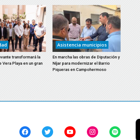
el
disminuir
volumen.
el
volumen.
dad
Asistencia municipios
evante transformará la
En marcha las obras de Diputación y
e Vera Playa en un gran
Níjar para modernizar el Barrio
Piqueras en Campohermoso
Facebook
Twitter
YouTube
Instagram
Spotify