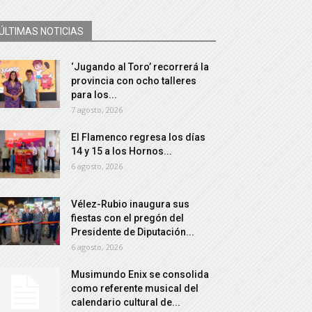
ÚLTIMAS NOTICIAS
‘Jugando al Toro’ recorrerá la
provincia con ocho talleres
para los...
7 agosto, 2026
El Flamenco regresa los días
14 y 15 a los Hornos...
6 agosto, 2026
Vélez-Rubio inaugura sus
fiestas con el pregón del
Presidente de Diputación...
6 agosto, 2026
Musimundo Enix se consolida
como referente musical del
calendario cultural de...