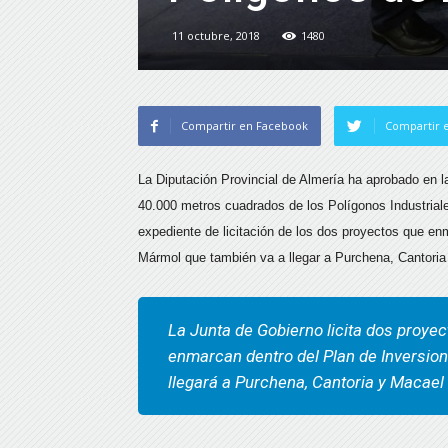
11 octubre, 2018
1480
Compartir en Facebook
Compartir e
La Diputación Provincial de Almería ha aprobado en 
40.000 metros cuadrados de los Polígonos Industriale
expediente de licitación de los dos proyectos que en
Mármol que también va a llegar a Purchena, Cantoria
La Junta de Gobierno licita dos proye
enmarcan dentro del Plan de Inversion
llegará a Purchena, Cantoria y Macael