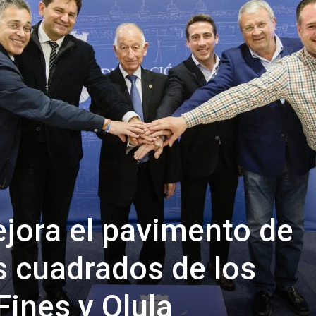
de
Almería
jora el pavimento de
 cuadrados de los
Fines y Olula