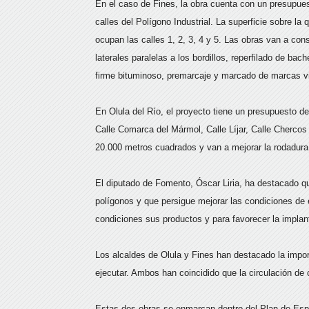
En el caso de Fines, la obra cuenta con un presupues
calles del Polígono Industrial. La superficie sobre 
ocupan las calles 1, 2, 3, 4 y 5. Las obras van a cons
laterales paralelas a los bordillos, reperfilado de b
firme bituminoso, premarcaje y marcado de marcas v
En Olula del Río, el proyecto tiene un presupuesto de
Calle Comarca del Mármol, Calle Líjar, Calle Chercos
20.000 metros cuadrados y van a mejorar la rodadura
El diputado de Fomento, Óscar Liria, ha destacado qu
polígonos y que persigue mejorar las condiciones de
condiciones sus productos y para favorecer la impla
Los alcaldes de Olula y Fines han destacado la impor
ejecutar. Ambos han coincidido que la circulación de 
Estas dos obras se enmarcan dentro del Plan de Espa