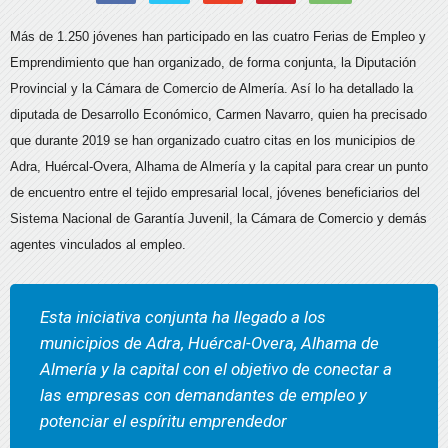
Más de 1.250 jóvenes han participado en las cuatro Ferias de Empleo y
Emprendimiento que han organizado, de forma conjunta, la Diputación
Provincial y la Cámara de Comercio de Almería. Así lo ha detallado la
diputada de Desarrollo Económico, Carmen Navarro, quien ha precisado
que durante 2019 se han organizado cuatro citas en los municipios de
Adra, Huércal-Overa, Alhama de Almería y la capital para crear un punto
de encuentro entre el tejido empresarial local, jóvenes beneficiarios del
Sistema Nacional de Garantía Juvenil, la Cámara de Comercio y demás
agentes vinculados al empleo.
Esta iniciativa conjunta ha llegado a los
municipios de Adra, Huércal-Overa, Alhama de
Almería y la capital con el objetivo de conectar a
las empresas con demandantes de empleo y
potenciar el espíritu emprendedor