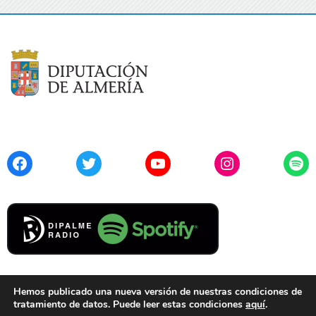
Facebook
Twitter
YouTube
Instagram
Spo
Hemos publicado una nueva versión de nuestras condiciones de
tratamiento de datos. Puede leer estas condiciones
aquí
.
Contacto
Aviso Legal
Privacidad
Cookies