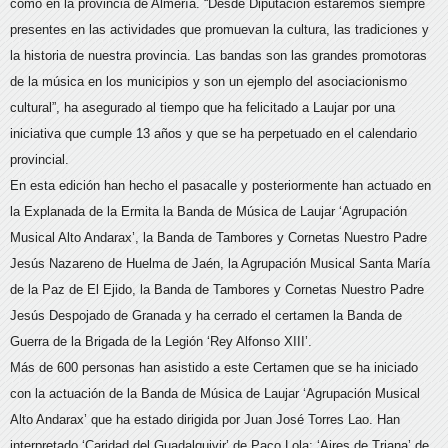
como en la provincia de Almería. “Desde Diputación estaremos siempre
presentes en las actividades que promuevan la cultura, las tradiciones y
la historia de nuestra provincia. Las bandas son las grandes promotoras
de la música en los municipios y son un ejemplo del asociacionismo
cultural”, ha asegurado al tiempo que ha felicitado a Laujar por una
iniciativa que cumple 13 años y que se ha perpetuado en el calendario
provincial.
En esta edición han hecho el pasacalle y posteriormente han actuado en
la Explanada de la Ermita la Banda de Música de Laujar ‘Agrupación
Musical Alto Andarax’, la Banda de Tambores y Cornetas Nuestro Padre
Jesús Nazareno de Huelma de Jaén, la Agrupación Musical Santa María
de la Paz de El Ejido, la Banda de Tambores y Cornetas Nuestro Padre
Jesús Despojado de Granada y ha cerrado el certamen la Banda de
Guerra de la Brigada de la Legión ‘Rey Alfonso XIII’.
Más de 600 personas han asistido a este Certamen que se ha iniciado
con la actuación de la Banda de Música de Laujar ‘Agrupación Musical
Alto Andarax’ que ha estado dirigida por Juan José Torres Lao. Han
interpretado ‘Caridad del Guadalquivir’ de Paco Lola; ‘Aires de Triana’ de