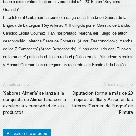
trabajo discográfico llegó en el verano del año 2015, con “Soy para
Granada”.
El colofón al Certamen ha corrido a cargo de la Banda de Guerra de la
Brigada de La Legión ‘Rey Alfonso XIII dirigida por el Maestro de Banda,
Cándido Leona Goumaz. Han interpretado ‘Marcha del Fuego’ de autor
desconocido; ‘Marcha Saeta de Cornetas’ (Autor: Desconocido) ; ‘Marcha
de los 7 Compases’ (Autor: Desconocido). Y han concluido con ‘El novio
de la muerte’ poniendo al final a todo el público en pie. Almudena Morales
y Manuel Guzmán han entregado un recuerdo a la Banda de la Legión.
Artículo anterior
Artículo siguiente
‘Sabores Almería’ se lanza a la
Diputación forma a más de 20
conquista de Alimentaria con la
mujeres de Íllar y Alicún en los
excelencia y creatividad de sus
talleres ‘Carmen de Burgos’ de
productos
Pintura
Artículo relacionados