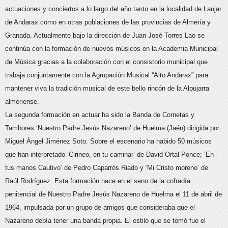
actuaciones y conciertos a lo largo del año tanto en la localidad de Laujar
de Andarax como en otras poblaciones de las provincias de Almería y
Granada. Actualmente bajo la dirección de Juan José Torres Lao se
continúa con la formación de nuevos músicos en la Academia Municipal
de Música gracias a la colaboración con el consistorio municipal que
trabaja conjuntamente con la Agrupación Musical “Alto Andarax” para
mantener viva la tradición musical de este bello rincón de la Alpujarra
almeriense.
La segunda formación en actuar ha sido la Banda de Cornetas y
Tambores ‘Nuestro Padre Jesús Nazareno’ de Huelma (Jaén) dirigida por
Miguel Ángel Jiménez Soto. Sobre el escenario ha habido 50 músicos
que han interpretado ‘Cirineo, en tu caminar’ de David Ortal Ponce; ‘En
tus manos Cautivo’ de Pedro Caparrós Riado y ‘Mi Cristo moreno’ de
Raúl Rodríguez. Esta formación nace en el seno de la cofradía
penitencial de Nuestro Padre Jesús Nazareno de Huelma el 11 de abril de
1964, impulsada por un grupo de amigos que consideraba que el
Nazareno debía tener una banda propia. El estilo que se tomó fue el