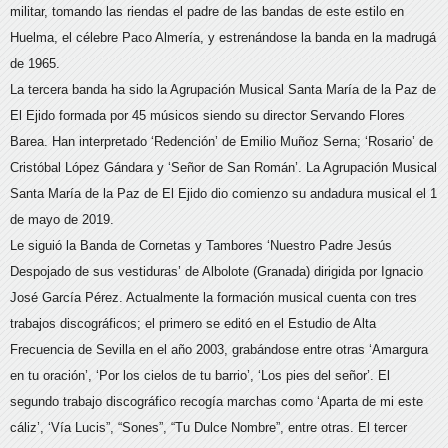
militar, tomando las riendas el padre de las bandas de este estilo en
Huelma, el célebre Paco Almería, y estrenándose la banda en la madrugá
de 1965.
La tercera banda ha sido la Agrupación Musical Santa María de la Paz de
El Ejido formada por 45 músicos siendo su director Servando Flores
Barea. Han interpretado ‘Redención’ de Emilio Muñoz Serna; ‘Rosario’ de
Cristóbal López Gándara y ‘Señor de San Román’. La Agrupación Musical
Santa María de la Paz de El Ejido dio comienzo su andadura musical el 1
de mayo de 2019.
Le siguió la Banda de Cornetas y Tambores ‘Nuestro Padre Jesús
Despojado de sus vestiduras’ de Albolote (Granada) dirigida por Ignacio
José García Pérez. Actualmente la formación musical cuenta con tres
trabajos discográficos; el primero se editó en el Estudio de Alta
Frecuencia de Sevilla en el año 2003, grabándose entre otras ‘Amargura
en tu oración’, ‘Por los cielos de tu barrio’, ‘Los pies del señor’. El
segundo trabajo discográfico recogía marchas como ‘Aparta de mi este
cáliz’, ‘Vía Lucis”, “Sones”, “Tu Dulce Nombre”, entre otras. El tercer