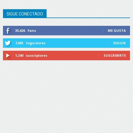
SIGUE CONECTADO
35,626
Fans
ME GUSTA
7,693
Seguidores
SEGUIR
1,240
suscriptores
SUSCRIBIRTE