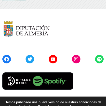
Facebook
Twitter
YouTube
Instagram
Spo
Hemos publicado una nueva versión de nuestras condiciones de