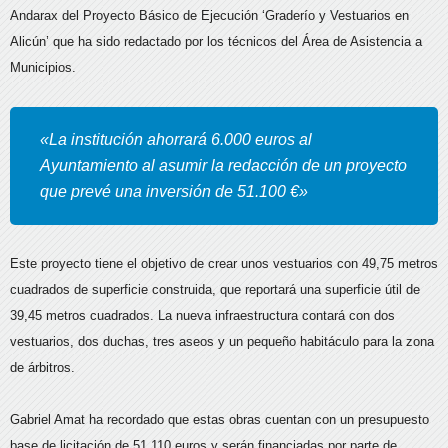
Andarax del Proyecto Básico de Ejecución ‘Graderío y Vestuarios en
Alicún’
que ha sido redactado por los técnicos del Área de Asistencia a
Municipios.
«La institución ahorrará 6.000 euros al
Ayuntamiento al asumir la redacción de un proyecto
que prevé una inversión de 51.100 €»
Este proyecto tiene el objetivo de crear unos vestuarios con 49,75 metros
cuadrados de superficie construida, que reportará una superficie útil de
39,45 metros cuadrados. La nueva infraestructura contará con dos
vestuarios, dos duchas, tres aseos y un pequeño habitáculo para la zona
de árbitros.
Gabriel Amat ha recordado que estas obras cuentan con un presupuesto
base de licitación de 51.110 euros y serán financiadas por parte de