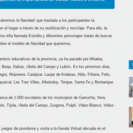
Salvemos la Navidad’ que traslada a los participantes la
 el hogar a través de su reutilización y reciclaje. Para ello, la
na niña llamada Estrella y diferentes personajes tratan de buscar
 sobre el modelo de Navidad que queremos.
centros educativos de la provincia, ya ha pasado por Alhabia,
 Berja, Dalías, Uleila del Campo y Lubrín. En los próximos días,
gra, Mojonera, Canjáyar, Laujar de Andarax, Abla, Fiñana, Felix,
Bayarcal, Las Tres Villas, Alboloduy, Terque, Santa Fe y Bentarique.
 cerca de 1.000 escolares de los municipios de Garrucha, Vera,
rón, Tíjola, Uleila del Campo, Zurgena, Pulplí, Vélez-Blanco, Vélez-
 juegos de posidonia y visita a la Geoda Virtual ubicada en el