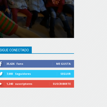
SIGUE CONECTADO
35,626
Fans
ME GUSTA
7,693
Seguidores
SEGUIR
1,240
suscriptores
SUSCRIBIRTE