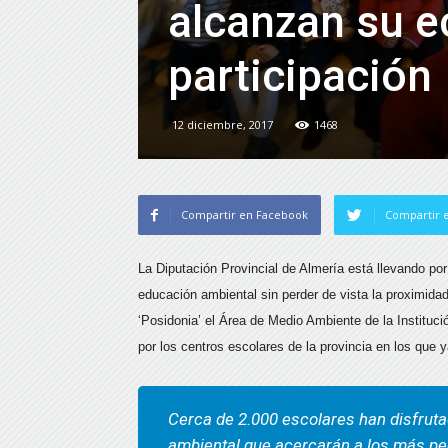
alcanzan su e
participación
12 diciembre, 2017
1468
Compartir en Facebook
Compartir e
La Diputación Provincial de Almería está llevando por
educación ambiental sin perder de vista la proximidad
‘Posidonia’ el Área de Medio Ambiente de la Institució
por los centros escolares de la provincia en los que 
Cerca de 2.000 escolares han disfrutad
ambiental que acercarán a los más pe