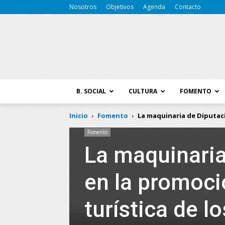
Nosotros
Objetivos
Agenda
Contacto
B. SOCIAL
CULTURA
FOMENTO
Inicio
Fomento
La maquinaria de Diputaci
Fomento
La maquinaria
en la promoció
turística de l