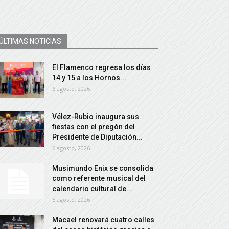
ÚLTIMAS NOTICIAS
El Flamenco regresa los días
14 y 15 a los Hornos...
6 agosto, 2026
Vélez-Rubio inaugura sus
fiestas con el pregón del
Presidente de Diputación...
6 agosto, 2026
Musimundo Enix se consolida
como referente musical del
calendario cultural de...
5 agosto, 2026
Macael renovará cuatro calles