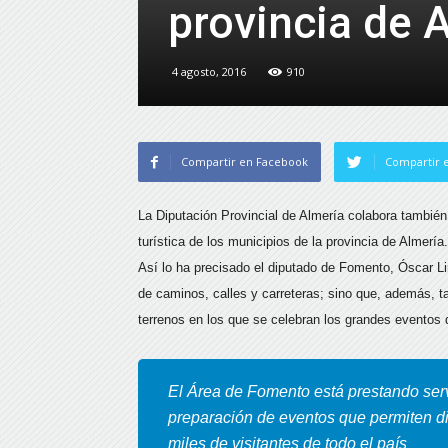
provincia de 
4 agosto, 2016
910
Compartir en Facebook
Compartir e
La Diputación Provincial de Almería colabora también
turística de los municipios de la provincia de Almería.
Así lo ha precisado el diputado de Fomento, Óscar Lir
de caminos, calles y carreteras; sino que, además, t
terrenos en los que se celebran los grandes eventos de
El Área de Fomento está prestando serv
preparación de eventos que permiten di
miles de visitantes de todo el país