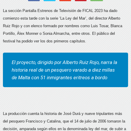
La sección Pantalla Estrenos de Televisión de FICAL 2023 ha dado
comienzo esta tarde con la serie ‘La Ley del Mar’, del director Alberto
Ruiz Rojo y con elenco formado por nombres como Luis Tosar, Blanca
Portillo, Álex Monner o Sonia Almarcha, entre otros. El público del
festival ha podido ver los dos primeros capítulos.
El proyecto, dirigido por Alberto Ruiz Rojo, narra la
historia real de un pesquero varado a diez millas
de Malta con 51 inmigrantes eritreos a bordo
La producción cuenta la historia de José Durá y nueve tripulantes más
del pesquero Francisco y Catalina, que el 14 de julio de 2006 tomaron la
decisión, amparada según ellos en la denominada ley del mar, de subir a