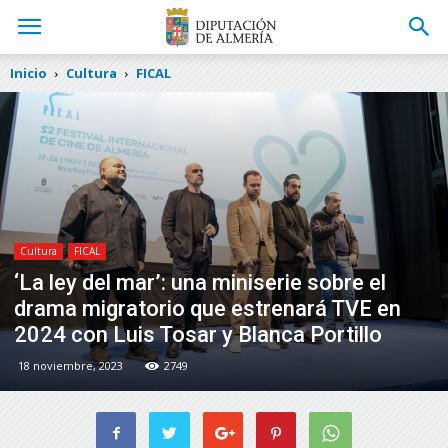
Inicio
Cultura
FICAL
Cultura
FICAL
‘La ley del mar’: una miniserie sobre el
drama migratorio que estrenará TVE en
2024 con Luis Tosar y Blanca Portillo
18 noviembre, 2023
2749