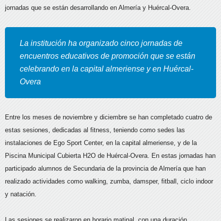
jornadas que se están desarrollando en Almería y Huércal-Overa.
La institución ha organizado cinco jornadas de
encuentros educativos de promoción que se están
celebrando en la capital almeriense y en Huércal-
Overa
Entre los meses de noviembre y diciembre se han completado cuatro de
estas sesiones, dedicadas al fitness, teniendo como sedes las
instalaciones de Ego Sport Center, en la capital almeriense, y de la
Piscina Municipal Cubierta H2O de Huércal-Overa. En estas jornadas han
participado alumnos de Secundaria de la provincia de Almería que han
realizado actividades como walking, zumba, damsper, fitball, ciclo indoor
y natación.
Las sesiones se realizaron en horario matinal, con una duración