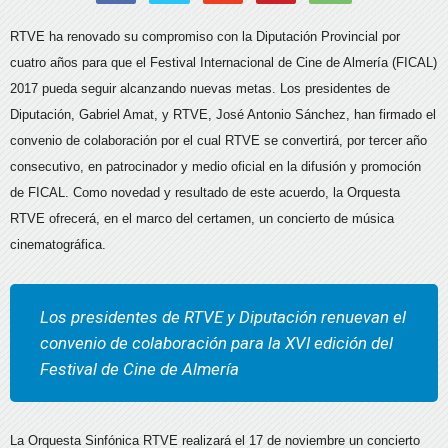
RTVE ha renovado su compromiso con la Diputación Provincial por
cuatro años para que el Festival Internacional de Cine de Almería (FICAL)
2017 pueda seguir alcanzando nuevas metas. Los presidentes de
Diputación, Gabriel Amat, y RTVE, José Antonio Sánchez, han firmado el
convenio de colaboración por el cual RTVE se convertirá, por tercer año
consecutivo, en patrocinador y medio oficial en la difusión y promoción
de FICAL. Como novedad y resultado de este acuerdo, la Orquesta
RTVE ofrecerá, en el marco del certamen, un concierto de música
cinematográfica.
Los presidentes de RTVE y Diputación renuevan el
convenio de colaboración para la XVI edición del
Festival de Cine de Almería
La Orquesta Sinfónica RTVE realizará el 17 de noviembre un concierto