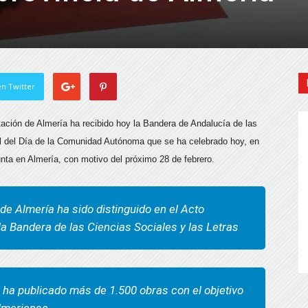
n Twitter
tación de Almería ha recibido hoy la Bandera de Andalucía de las
nal del Día de la Comunidad Autónoma que se ha celebrado hoy, en
unta en Almería, con motivo del próximo 28 de febrero.
 de Almería ha sido distinguido en el Acto
 la Bandera de las Ciencias Sociales y las Letras
 ha publicado más de 1.500 obras con el objetivo