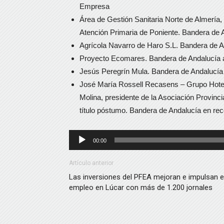
Empresa
Área de Gestión Sanitaria Norte de Almería, a
Atención Primaria de Poniente. Bandera de An
Agrícola Navarro de Haro S.L. Bandera de An
Proyecto Ecomares. Bandera de Andalucía a
Jesús Peregrín Mula. Bandera de Andalucía
José María Rossell Recasens – Grupo Hotel
Molina, presidente de la Asociación Provinc
título póstumo. Bandera de Andalucía en reco
Reproductor
00:00
de
audio
Artículo anterior
Las inversiones del PFEA mejoran e impulsan e
empleo en Lúcar con más de 1.200 jornales