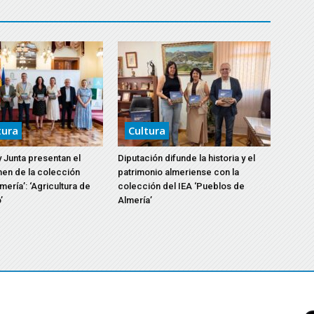
aumentar
o
disminuir
el
volumen.
tura
Cultura
y Junta presentan el
Diputación difunde la historia y el
men de la colección
patrimonio almeriense con la
mería’: ‘Agricultura de
colección del IEA ‘Pueblos de
’
Almería’