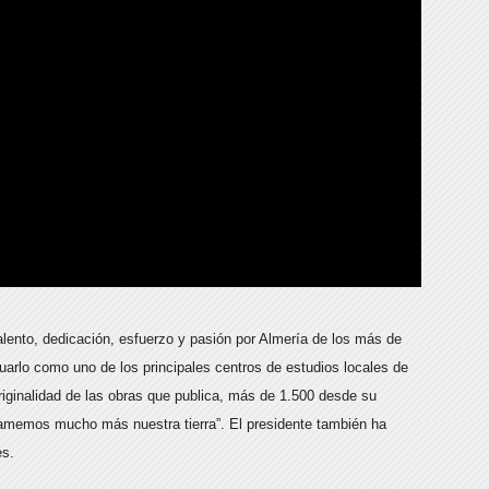
alento, dedicación, esfuerzo y pasión por Almería de los más de
arlo como uno de los principales centros de estudios locales de
originalidad de las obras que publica, más de 1.500 desde su
amemos mucho más nuestra tierra”. El presidente también ha
es.