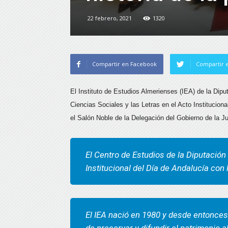
22 febrero, 2021
1320
Compartir en Facebook
Compartir e
El Instituto de Estudios Almerienses (IEA) de la Dipu
Ciencias Sociales y las Letras en el Acto Institucio
el Salón Noble de la Delegación del Gobierno de la J
El Centro de Estudios de la Diputación
Institucional del Día de Andalucía con
El IEA nació en 1980 y desde entonces