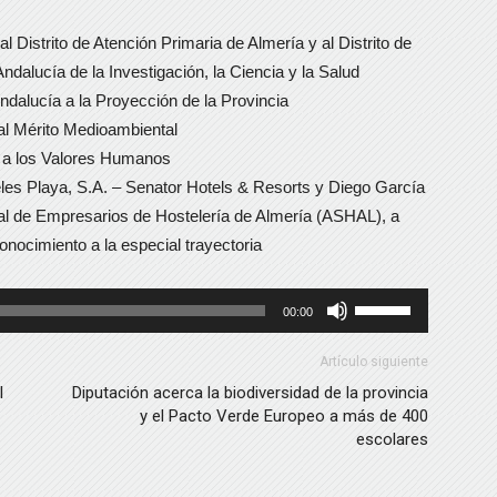
l Distrito de Atención Primaria de Almería y al Distrito de
dalucía de la Investigación, la Ciencia y la Salud
dalucía a la Proyección de la Provincia
l Mérito Medioambiental
 a los Valores Humanos
es Playa, S.A. – Senator Hotels & Resorts y Diego García
ial de Empresarios de Hostelería de Almería (ASHAL), a
nocimiento a la especial trayectoria
Utiliza
00:00
las
teclas
Artículo siguiente
de
l
Diputación acerca la biodiversidad de la provincia
y el Pacto Verde Europeo a más de 400
flecha
escolares
arriba/abajo
para