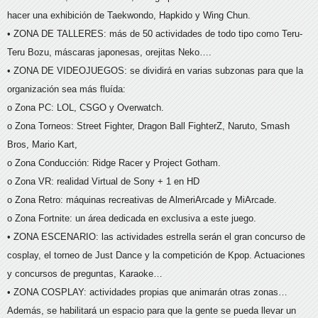
hacer una exhibición de Taekwondo, Hapkido y Wing Chun.
• ZONA DE TALLERES: más de 50 actividades de todo tipo como Teru-
Teru Bozu, máscaras japonesas, orejitas Neko….
• ZONA DE VIDEOJUEGOS: se dividirá en varias subzonas para que la
organización sea más fluída:
o Zona PC: LOL, CSGO y Overwatch.
o Zona Torneos: Street Fighter, Dragon Ball FighterZ, Naruto, Smash
Bros, Mario Kart,
o Zona Conducción: Ridge Racer y Project Gotham.
o Zona VR: realidad Virtual de Sony + 1 en HD
o Zona Retro: máquinas recreativas de AlmeriArcade y MiArcade.
o Zona Fortnite: un área dedicada en exclusiva a este juego.
• ZONA ESCENARIO: las actividades estrella serán el gran concurso de
cosplay, el torneo de Just Dance y la competición de Kpop. Actuaciones
y concursos de preguntas, Karaoke…
• ZONA COSPLAY: actividades propias que animarán otras zonas…
Además, se habilitará un espacio para que la gente se pueda llevar un