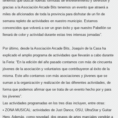
tenemos que buscar nuevas fórmulas de entretenimiento y diversión y
gracias a la Asociación Arcade Bits tenemos un evento que atraerá a
miles de aficionados de toda la provincia para disfrutar de un fin de
semana repleto de actividades en nuestro municipio. Estamos
convencidos que volverá a ser un gran éxito y que nuestro Pabellón se
llenará de color y actividad durante estas tres intensas jornadas”.
Por último, desde la Asociación Arcade Bits, Joaquín de la Casa ha
explicado el amplio programa de actividades que llevarán a cabo durante
la Feria: “En la edición del año pasado contamos con más de cincuenta
jóvenes de la asociación y voluntarios que contribuyeron al éxito de la
misma. Este año contamos con más asociaciones y jóvenes que se
suman a la organización y realización de las diferentes actividades, de
forma que podemos afirmar que se trata de un evento hecho por y para
los jóvenes”.
Las actividades programadas en los tres días incluyen, entre otras:
• ZONA MUSICAL: actividades de Just Dance, OSU, UltraStar y Guitar
Hero. Además, como novedad, dos grupos de artes marciales vendrán a