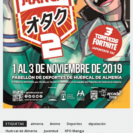
ETIQUETAS
almeria
Anime
Deportes
diputación
Huércal de Almería
Juventud
XPO Manga