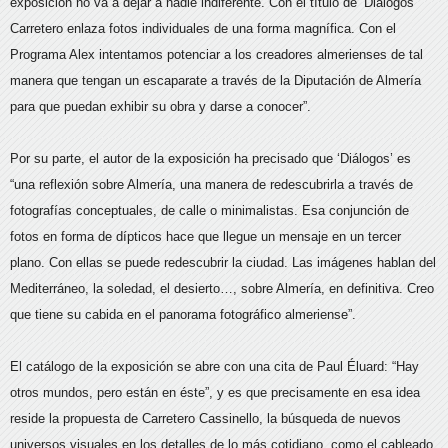
exposición no va a dejar a nadie indiferente. Con el título de ‘Diálogos’
Carretero enlaza fotos individuales de una forma magnífica. Con el
Programa Alex intentamos potenciar a los creadores almerienses de tal
manera que tengan un escaparate a través de la Diputación de Almería
para que puedan exhibir su obra y darse a conocer”.
Por su parte, el autor de la exposición ha precisado que ‘Diálogos’ es
“una reflexión sobre Almería, una manera de redescubrirla a través de
fotografías conceptuales, de calle o minimalistas. Esa conjunción de
fotos en forma de dípticos hace que llegue un mensaje en un tercer
plano. Con ellas se puede redescubrir la ciudad. Las imágenes hablan del
Mediterráneo, la soledad, el desierto…, sobre Almería, en definitiva. Creo
que tiene su cabida en el panorama fotográfico almeriense”.
El catálogo de la exposición se abre con una cita de Paul Éluard: “Hay
otros mundos, pero están en éste”, y es que precisamente en esa idea
reside la propuesta de Carretero Cassinello, la búsqueda de nuevos
universos visuales en los detalles de lo más cotidiano, como el cableado