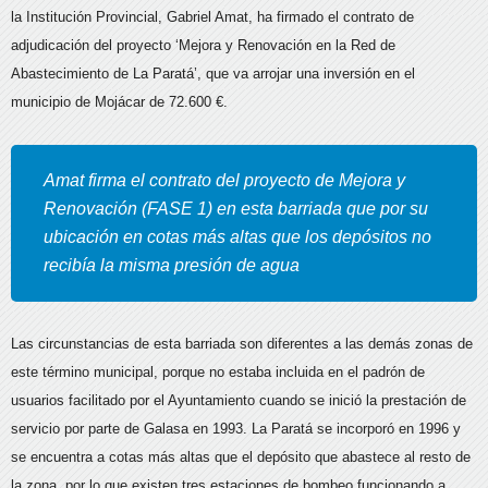
la Institución Provincial, Gabriel Amat, ha firmado el contrato de
adjudicación del proyecto ‘Mejora y Renovación en la Red de
Abastecimiento de La Paratá’, que va arrojar una inversión en el
municipio de Mojácar de 72.600 €.
Amat firma el contrato del proyecto de Mejora y
Renovación (FASE 1) en esta barriada que por su
ubicación en cotas más altas que los depósitos no
recibía la misma presión de agua
Las circunstancias de esta barriada son diferentes a las demás zonas de
este término municipal, porque no estaba incluida en el padrón de
usuarios facilitado por el Ayuntamiento cuando se inició la prestación de
servicio por parte de Galasa en 1993. La Paratá se incorporó en 1996 y
se encuentra a cotas más altas que el depósito que abastece al resto de
la zona, por lo que existen tres estaciones de bombeo funcionando a