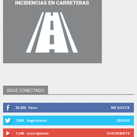
SIGUE CONECTADO
35,626
Fans
ME GUSTA
7,693
Seguidores
SEGUIR
1,240
suscriptores
SUSCRIBIRTE