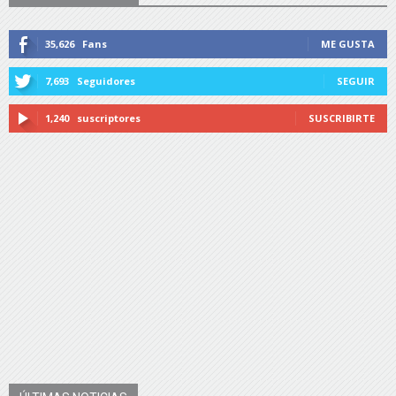
35,626
Fans
ME GUSTA
7,693
Seguidores
SEGUIR
1,240
suscriptores
SUSCRIBIRTE