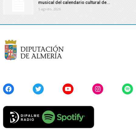
musical del calendario cultural de...
5 agosto, 2026
Facebook
Twitter
YouTube
Instagram
Spo