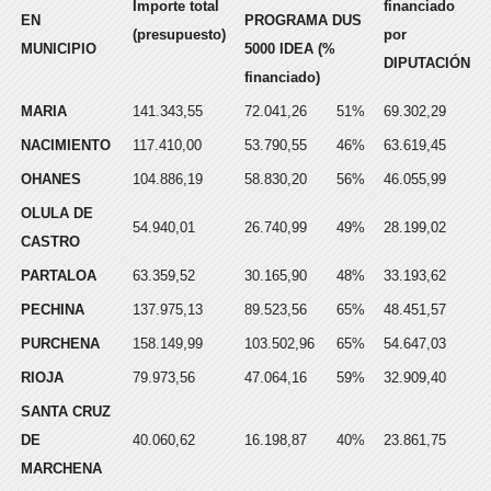
Importe total
financiado
EN
PROGRAMA DUS
(presupuesto)
por
MUNICIPIO
5000 IDEA (%
DIPUTACIÓN
financiado)
MARIA
141.343,55
72.041,26
51%
69.302,29
NACIMIENTO
117.410,00
53.790,55
46%
63.619,45
OHANES
104.886,19
58.830,20
56%
46.055,99
OLULA DE
54.940,01
26.740,99
49%
28.199,02
CASTRO
PARTALOA
63.359,52
30.165,90
48%
33.193,62
PECHINA
137.975,13
89.523,56
65%
48.451,57
PURCHENA
158.149,99
103.502,96
65%
54.647,03
RIOJA
79.973,56
47.064,16
59%
32.909,40
SANTA CRUZ
DE
40.060,62
16.198,87
40%
23.861,75
MARCHENA