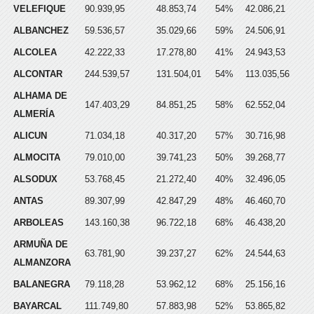
VELEFIQUE
90.939,95
48.853,74
54%
42.086,21
ALBANCHEZ
59.536,57
35.029,66
59%
24.506,91
ALCOLEA
42.222,33
17.278,80
41%
24.943,53
ALCONTAR
244.539,57
131.504,01
54%
113.035,56
ALHAMA DE
147.403,29
84.851,25
58%
62.552,04
ALMERÍA
ALICUN
71.034,18
40.317,20
57%
30.716,98
ALMOCITA
79.010,00
39.741,23
50%
39.268,77
ALSODUX
53.768,45
21.272,40
40%
32.496,05
ANTAS
89.307,99
42.847,29
48%
46.460,70
ARBOLEAS
143.160,38
96.722,18
68%
46.438,20
ARMUÑA DE
63.781,90
39.237,27
62%
24.544,63
ALMANZORA
BALANEGRA
79.118,28
53.962,12
68%
25.156,16
BAYARCAL
111.749,80
57.883,98
52%
53.865,82