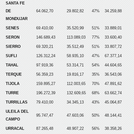
SANTA FE
DE
64.062,70
29.802,82
47%
34.259,88
MONDUJAR
SENES
69.410,00
35.520,99
51%
33.889,01
SERON
146.689,43
113.089,03
77%
33.600,40
SIERRO
69.320,21
35.512,49
51%
33.807,72
SUFLI
126.312,24
58.935,10
47%
67.377,14
TAHAL
97.919,36
53.314,71
54%
44.604,65
TERQUE
56.359,23
19.816,17
35%
36.543,06
TIJOLA
159.895,27
112.003,65
70%
47.891,62
TURRE
196.272,39
132.609,65
68%
63.662,74
TURRILLAS
79.410,00
34.345,13
43%
45.064,87
ULEILA DEL
95.747,47
47.603,06
50%
48.144,41
CAMPO
URRACAL
87.265,48
48.907,22
56%
38.358,26