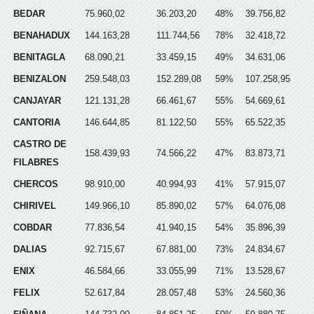
BEDAR
75.960,02
36.203,20
48%
39.756,82
BENAHADUX
144.163,28
111.744,56
78%
32.418,72
BENITAGLA
68.090,21
33.459,15
49%
34.631,06
BENIZALON
259.548,03
152.289,08
59%
107.258,95
CANJAYAR
121.131,28
66.461,67
55%
54.669,61
CANTORIA
146.644,85
81.122,50
55%
65.522,35
CASTRO DE
158.439,93
74.566,22
47%
83.873,71
FILABRES
CHERCOS
98.910,00
40.994,93
41%
57.915,07
CHIRIVEL
149.966,10
85.890,02
57%
64.076,08
COBDAR
77.836,54
41.940,15
54%
35.896,39
DALIAS
92.715,67
67.881,00
73%
24.834,67
ENIX
46.584,66
33.055,99
71%
13.528,67
FELIX
52.617,84
28.057,48
53%
24.560,36