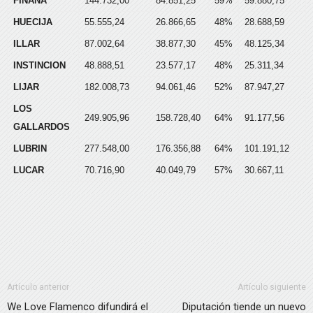
FIÑANA
144.732,00
84.851,25
59%
59.880,75
HUECIJA
55.555,24
26.866,65
48%
28.688,59
ILLAR
87.002,64
38.877,30
45%
48.125,34
INSTINCION
48.888,51
23.577,17
48%
25.311,34
LIJAR
182.008,73
94.061,46
52%
87.947,27
LOS
249.905,96
158.728,40
64%
91.177,56
GALLARDOS
LUBRIN
277.548,00
176.356,88
64%
101.191,12
LUCAR
70.716,90
40.049,79
57%
30.667,11
Artículo anterior
Artículo siguiente
We Love Flamenco difundirá el
Diputación tiende un nuevo