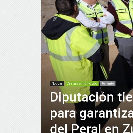
Noticias
Asistencia municipios
Fomento
Diputación ti
para garantiz
del Peral en 