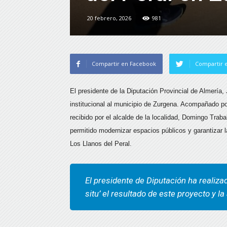
20 febrero, 2026
981
Compartir en Facebook
Compartir e
El presidente de la Diputación Provincial de Almería,
institucional al municipio de Zurgena. Acompañado p
recibido por el alcalde de la localidad, Domingo Trab
permitido modernizar espacios públicos y garantizar l
Los Llanos del Peral.
El presidente de Diputación ha realizad
situ’ el resultado de este proyecto y la