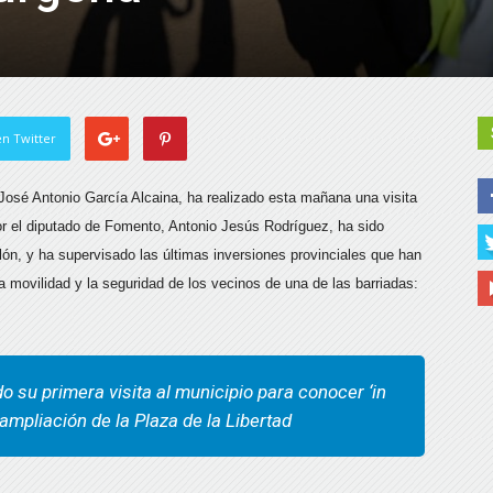
n Twitter
 José Antonio García Alcaina, ha realizado esta mañana una visita
or el diputado de Fomento, Antonio Jesús Rodríguez, ha sido
alón, y ha supervisado las últimas inversiones provinciales que han
a movilidad y la seguridad de los vecinos de una de las barriadas:
o su primera visita al municipio para conocer ‘in
 ampliación de la Plaza de la Libertad