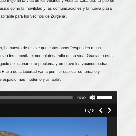
que mejoran la vida de los vecinos y vecinas cada día. El puente
básico como la movilidad y las comunicaciones y la nueva plaza
bitable para los vecinos de Zurgena”.
n, ha puesto de relieve que estas obras “responden a una
ovía les impedía el normal desarrollo de su vida. Gracias a esta
guido solucionar este problema y en breve los vecinos podrán
la Plaza de la Libertad van a permitir duplicar su tamaño y
ste espacio más moderno y amable”.
Utiliza
00:00
las
1
of 6
teclas
de
flecha
arriba/abajo