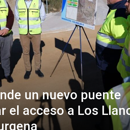
de
Almería
ende un nuevo puente
ar el acceso a Los Llan
Zurgena