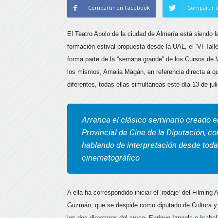
Compartir en Facebook
Compartir e
El Teatro Apolo de la ciudad de Almería está siendo l
formación estival propuesta desde la UAL, el ‘VI Tall
forma parte de la “semana grande” de los Cursos de V
los mismos, Amalia Magán, en referencia directa a qu
diferentes, todas ellas simultáneas este día 13 de jul
Arranca el clásico seminario creado en
Provincial de Cine de la Diputación, 
hablando de interpretación desde toda
cinematográfico
A ella ha correspondido iniciar el ‘rodaje’ del Filmi
Guzmán, que se despide como diputado de Cultura y C
los dos directores del curso, Enrique Iznaola e Isabe