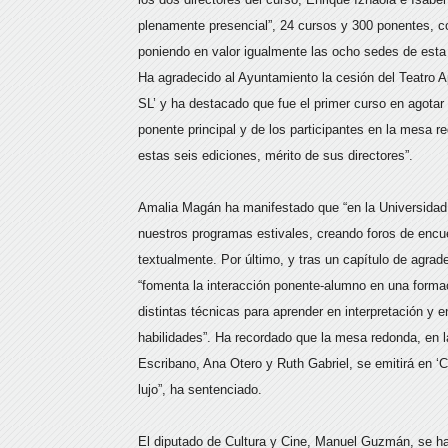
plenamente presencial”, 24 cursos y 300 ponentes, co
poniendo en valor igualmente las ocho sedes de esta 
Ha agradecido al Ayuntamiento la cesión del Teatro A
SL’ y ha destacado que fue el primer curso en agotar l
ponente principal y de los participantes en la mesa r
estas seis ediciones, mérito de sus directores”.
Amalia Magán ha manifestado que “en la Universidad 
nuestros programas estivales, creando foros de encue
textualmente. Por último, y tras un capítulo de agra
“fomenta la interacción ponente-alumno en una forma
distintas técnicas para aprender en interpretación y 
habilidades”. Ha recordado que la mesa redonda, en l
Escribano, Ana Otero y Ruth Gabriel, se emitirá en ‘C
lujo”, ha sentenciado.
El diputado de Cultura y Cine, Manuel Guzmán, se ha 