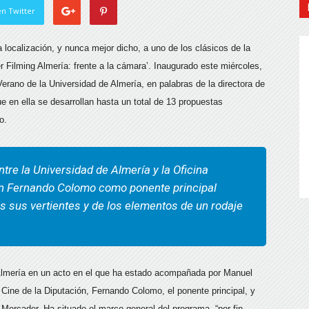
n Twitter
a localización, y nunca mejor dicho, a uno de los clásicos de la
er Filming Almería: frente a la cámara’. Inaugurado este miércoles,
erano de la Universidad de Almería, en palabras de la directora de
e en ella se desarrollan hasta un total de 13 propuestas
io.
tre la Universidad de Almería y la Oficina
con Fernando Colomo como ponente principal
s sus vertientes y de los elementos de un rodaje
ng Almería en un acto en el que ha estado acompañada por Manuel
ine de la Diputación, Fernando Colomo, el ponente principal, y
l Mercader. Ha situado el marco general del programa, “por fin