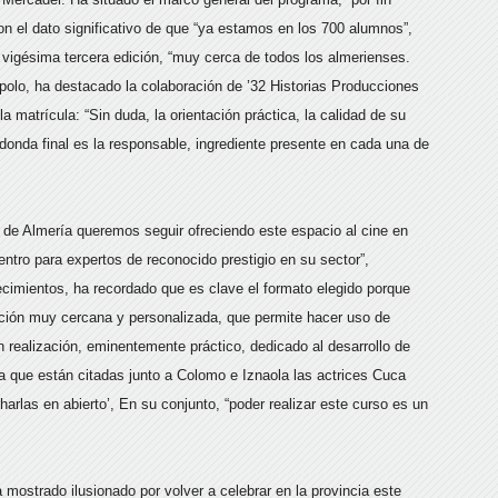
n el dato significativo de que “ya estamos en los 700 alumnos”,
vigésima tercera edición, “muy cerca de todos los almerienses.
polo, ha destacado la colaboración de ’32 Historias Producciones
a matrícula: “Sin duda, la orientación práctica, la calidad de su
edonda final es la responsable, ingrediente presente en cada una de
de Almería queremos seguir ofreciendo este espacio al cine en
ntro para expertos de reconocido prestigio en su sector”,
decimientos, ha recordado que es clave el formato elegido porque
ción muy cercana y personalizada, que permite hacer uso de
en realización, eminentemente práctico, dedicado al desarrollo de
a que están citadas junto a Colomo e Iznaola las actrices Cuca
harlas en abierto’, En su conjunto, “poder realizar este curso es un
mostrado ilusionado por volver a celebrar en la provincia este