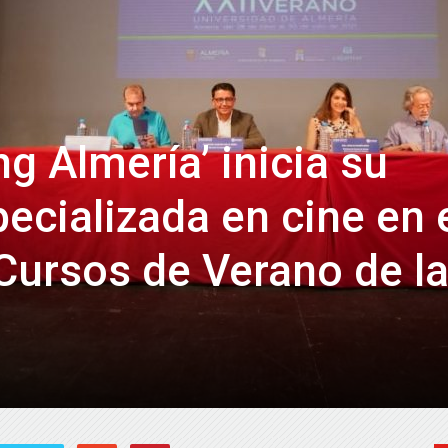
de
Almería
ing Almería’ inicia su
ecializada en cine en 
Cursos de Verano de l