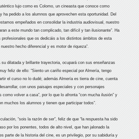
 auténtico lujo como es Colomo, un cineasta que conoce como
, y ha pedido a los alumnos que aprovechen esta oportunidad. Del
stamos empeñados en consolidar la industria audiovisual, nuestro
an a este mundo tan complicado, tan difícil y tan ilusionante”. Ha
 profesionales que os dedicáis a los distintos ámbitos de esta
 nuestro hecho diferencial y es motor de riqueza”.
su dilatada y brillante trayectoria, ocupará con sus enseñanzas
muy feliz de ello: “Siento un cariño especial por Almería, tengo
tir el curso no lo dudé; además Almería es tierra de cine, cuenta
desarrollar, con unos paisajes especiales y con personajes
“es como volver a casa”, por lo que lo afronta “con mucha ilusión” y
son muchos los alumnos y tienen que participar todos”.
ulación, “sois la razón de ser”, feliz de que “la respuesta ha sido
so por los ponentes, todos de alto nivel, que han jalonado la
 parte de la historia del cine, es un privilegio, por su sabiduría y