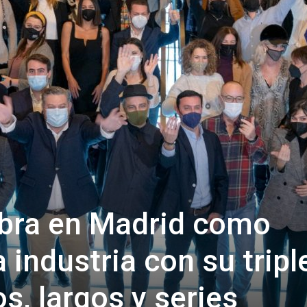
de
Almería
bra en Madrid como
a industria con su tripl
s, largos y series