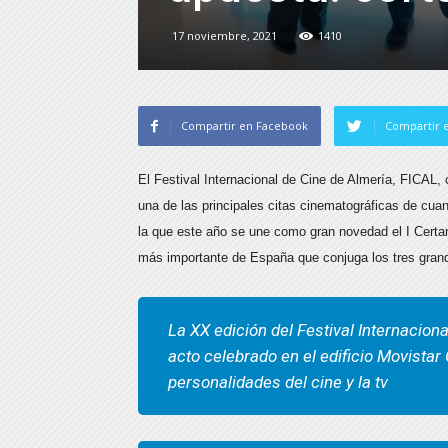
17 noviembre, 2021
1410
Compartir en Facebook
Compartir e
El Festival Internacional de Cine de Almería, FICAL,
una de las principales citas cinematográficas de cuan
la que este año se une como gran novedad el I Certa
más importante de España que conjuga los tres gran
La XX edición del Festival Internaciona
acto celebrado en el edificio Movistar
personalidades del cine y la tv