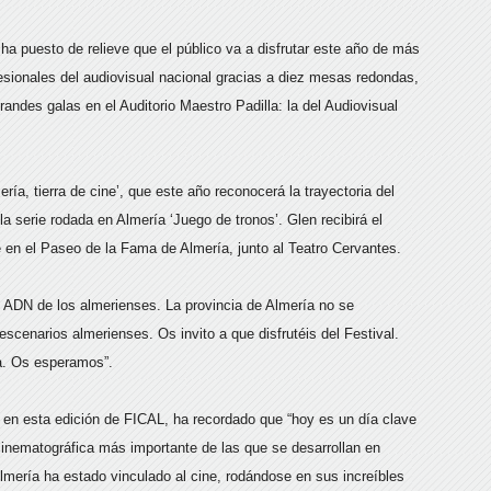
ha puesto de relieve que el público va a disfrutar este año de más
fesionales del audiovisual nacional gracias a diez mesas redondas,
randes galas en el Auditorio Maestro Padilla: la del Audiovisual
ía, tierra de cine’, que este año reconocerá la trayectoria del
a serie rodada en Almería ‘Juego de tronos’. Glen recibirá el
 en el Paseo de la Fama de Almería, junto al Teatro Cervantes.
el ADN de los almerienses. La provincia de Almería no se
s escenarios almerienses. Os invito a que disfrutéis del Festival.
ra. Os esperamos”.
 en esta edición de FICAL, ha recordado que “hoy es un día clave
 cinematográfica más importante de las que se desarrollan en
mería ha estado vinculado al cine, rodándose en sus increíbles