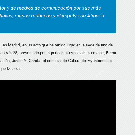
ector y de medios de comunicación por sus más
itivas, mesas redondas y el impulso de Almería
 en Madrid, en un acto que ha tenido lugar en la sede de uno de
ran Vía 28, presentado por la periodista especialista en cine, Elena
ación, Javier A. García, el concejal de Cultura del Ayuntamiento
ique Iznaola.