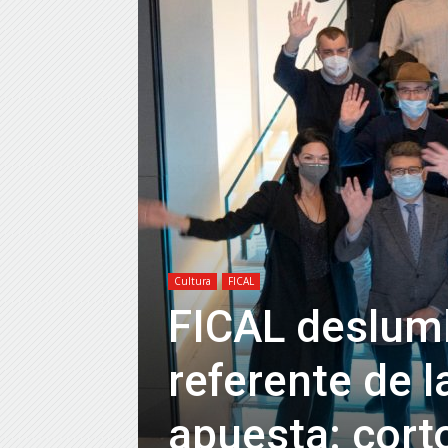
Cultura
FICAL
FICAL deslum
referente de l
apuesta: corto