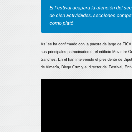
El Festival acapara la atención del s
de cien actividades, secciones compet
como plató
Así se ha confirmado con la puesta de largo de FICAL
sus principales patrocinadores, el edificio Movistar G
Sánchez. En él han intervenido el presidente de Diput
de Almería, Diego Cruz y el director del Festival, Enr