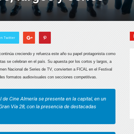
n Twitter
 continúa creciendo y refuerza este año su papel protagonista como
tas se celebran en el país. Su apuesta por los cortos y largos, a
men Nacional de Series de TV, convierten a FICAL en el Festival
des formatos audiovisuales con secciones competitivas.
l de Cine Almería se presenta en la capital, en un
 Gran Vía 28, con la presencia de destacadas