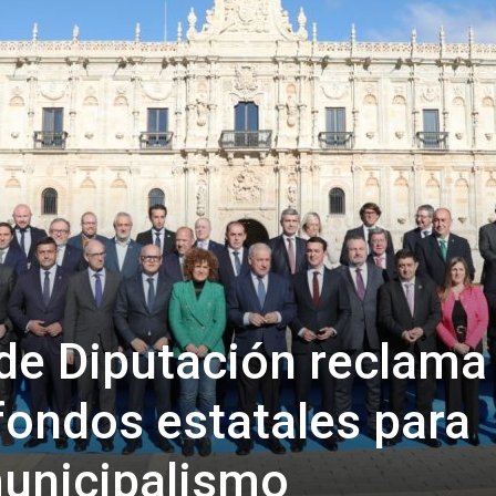
de
Almería
 de Diputación reclama
ondos estatales para
municipalismo