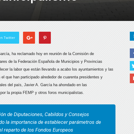
n Twitter
 García, ha reclamado hoy en reunión de la Comisión de
lares de la Federación Española de Municipios y Provincias
lecer la labor que están llevando a acabo los ayuntamientos y las
n el que han participado alrededor de cuarenta presidentes y
les del país, Javier A. García ha ahondado en las
 por la propia FEMP y otros foros municipalistas.
ión de Diputaciones, Cabildos y Consejos
ado la importancia de establecer parámetros de
n el reparto de los Fondos Europeos