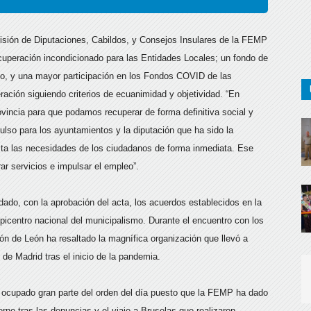
misión de Diputaciones, Cabildos, y Consejos Insulares de la FEMP
cuperación incondicionado para las Entidades Locales; un fondo de
bado, y una mayor participación en los Fondos COVID de las
ión siguiendo criterios de ecuanimidad y objetividad. “En
ovincia para que podamos recuperar de forma definitiva social y
so para los ayuntamientos y la diputación que ha sido la
sta las necesidades de los ciudadanos de forma inmediata. Ese
ar servicios e impulsar el empleo”.
dado, con la aprobación del acta, los acuerdos establecidos en la
epicentro nacional del municipalismo. Durante el encuentro con los
ón de León ha resaltado la magnífica organización que llevó a
 de Madrid tras el inicio de la pandemia.
ocupado gran parte del orden del día puesto que la FEMP ha dado
rno tras las denuncias y el viaje a Bruselas que realizaron