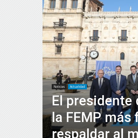
Noticias
Actualidad
El presidente
la FEMP más f
respaldar al 