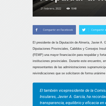
21 febrero, 2022
1048
Compartir en Facebook
Compartir e
El presidente de la Diputación de Almería, Javier A.
Diputaciones Provinciales, Cabildos y Consejos Insu
(FEMP) una mayor financiación para respaldar y forta
instituciones provinciales. Durante este encuentro, e
representantes de las administraciones supramunicipa
reivindicaciones que se solicitaron de forma unánime
El también vicepresidente de la Comis
Insulares, Javier A. García, ha record
transparencia, equilibrio y eficacia e