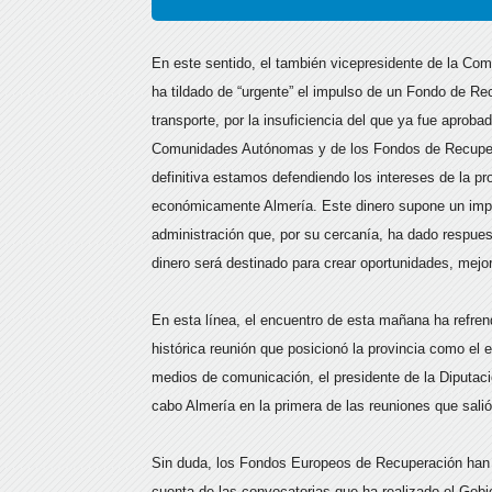
En este sentido, el también vicepresidente de la Co
ha tildado de “urgente” el impulso de un Fondo de Re
transporte, por la insuficiencia del que ya fue apro
Comunidades Autónomas y de los Fondos de Recuperac
definitiva estamos defendiendo los intereses de la pr
económicamente Almería. Este dinero supone un impul
administración que, por su cercanía, ha dado respue
dinero será destinado para crear oportunidades, mejor
En esta línea, el encuentro de esta mañana ha refren
histórica reunión que posicionó la provincia como el 
medios de comunicación, el presidente de la Diputaci
cabo Almería en la primera de las reuniones que salió
Sin duda, los Fondos Europeos de Recuperación han 
cuenta de las convocatorias que ha realizado el Gobie