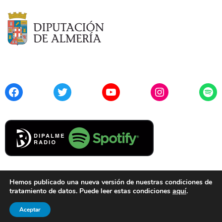
Facebook
Twitter
YouTube
Instagram
Spo
Hemos publicado una nueva versión de nuestras condiciones de
tratamiento de datos. Puede leer estas condiciones
aquí
.
Contacto
Aviso Legal
Privacidad
Cookies
Aceptar
© 2021 Diputación de Almería. Todos los derechos reservados.