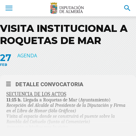
VISITA INSTITUCIONAL A
ROQUETAS DE MAR
27
AGENDA
FEB
DETALLE CONVOCATORIA
SECUENCIA DE LOS ACTOS
11:15 h.
Llegada a Roquetas de Mar (Ayuntamiento)
Recepción del Alcalde al Presidente de la Diputación y Firma
en el Libro de Honor
(
Sólo Gráficos)
Visita al espacio donde se construirá el puente sobre la
Rambla del Cañuelo
(Junto al Cementerio)
Atención a Medios tras la visita