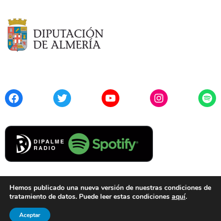
Facebook
Twitter
YouTube
Instagram
Spo
Hemos publicado una nueva versión de nuestras condiciones de
tratamiento de datos. Puede leer estas condiciones
aquí
.
Contacto
Aviso Legal
Privacidad
Cookies
Aceptar
© 2021 Diputación de Almería. Todos los derechos reservados.