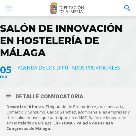
SALÓN DE INNOVACIÓN
EN HOSTELERÍA DE
MÁLAGA
05
AGENDA DE LOS DIPUTADOS PROVINCIALES
FEB
DETALLE CONVOCATORIA
Desde las 10 horas.
El diputado de Promoción Agroalimentaria,
Comercio y Consumo, Carlos Sánchez, acompaña a las empresas y
chefs almerienses que participan en el H&T, Salón de Innovación
en Hostelería de Málaga.
En FYCMA – Palacio de Ferias y
Congresos de Málaga.