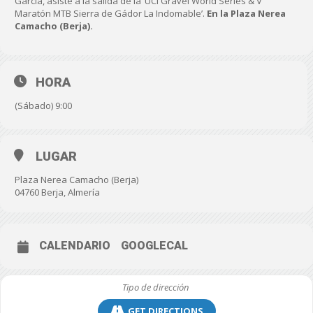
García, asiste a la salida de la ‘UCI Gravel World Series & V
Maratón MTB Sierra de Gádor La Indomable’.
En la Plaza Nerea
Camacho (Berja).
HORA
(Sábado) 9:00
LUGAR
Plaza Nerea Camacho (Berja)
04760 Berja, Almería
CALENDARIO
GOOGLECAL
GET DIRECTIONS