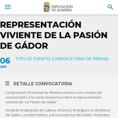
REPRESENTACIÓN
VIVIENTE DE LA PASIÓN
DE GÁDOR
06
TIPO DE EVENTO: CONVOCATORIA DE PRENSA
ABR
DETALLE CONVOCATORIA
La Diputación Provincial de Almería convoca a los medios de
comunicación a la rueda de prensa sobre la representación
viviente de `La Pasión de Gádor´.
Asistirán el diputado de Cultura, Antonio J. Rodríguez; la alcaldesa
de Gádor, Lourdes Ramos; y el cura-párroco de Gádor, Victoriano