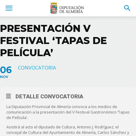
PRESENTACIÓN V
FESTIVAL ‘TAPAS DE
PELÍCULA’
06
CONVOCATORIA
NOV
DETALLE CONVOCATORIA
La Diputación Provincial de Almería convoca a los medios de
comunicación a la presentación del V Festival Gastronómico ‘Tapas
de Película’.
Asistirá al acto el diputado de Cultura, Antonio J. Rodríguez; el
concejal de Cultura del Ayuntamiento de Almería, Carlos Sánchez y