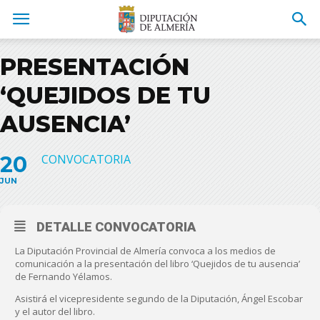
PRESENTACIÓN
‘QUEJIDOS DE TU
AUSENCIA’
20
CONVOCATORIA
JUN
DETALLE CONVOCATORIA
La Diputación Provincial de Almería convoca a los medios de
comunicación a la presentación del libro ‘Quejidos de tu ausencia’
de Fernando Yélamos.
Asistirá el vicepresidente segundo de la Diputación, Ángel Escobar
y el autor del libro.