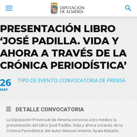
PRESENTACIÓN LIBRO
‘JOSÉ PADILLA. VIDA Y
AHORA A TRAVÉS DE LA
CRÓNICA PERIODÍSTICA’
26
TIPO DE EVENTO: CONVOCATORIA DE PRENSA
MAY
DETALLE CONVOCATORIA
La Diputación Provincial de Almería convoca a los medios la
presentación del Libro ‘José Padilla. Vida y ahora a través de la
Crónica Periodística’ del autor Manuel Antonio Ayala Matarín.