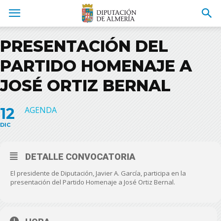
PRESENTACIÓN DEL
PARTIDO HOMENAJE A
JOSÉ ORTIZ BERNAL
12
AGENDA
DIC
DETALLE CONVOCATORIA
El presidente de Diputación, Javier A. García, participa en la
presentación del Partido Homenaje a José Ortiz Bernal.