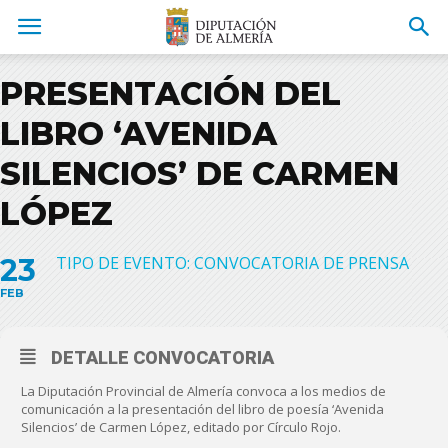
PRESENTACIÓN DEL
LIBRO ‘AVENIDA
SILENCIOS’ DE CARMEN
LÓPEZ
23
TIPO DE EVENTO: CONVOCATORIA DE PRENSA
FEB
DETALLE CONVOCATORIA
La Diputación Provincial de Almería convoca a los medios de
comunicación a la presentación del libro de poesía ‘Avenida
Silencios’ de Carmen López, editado por Círculo Rojo.