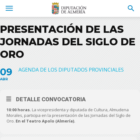
PRESENTACIÓN DE LAS
JORNADAS DEL SIGLO DE
ORO
09
AGENDA DE LOS DIPUTADOS PROVINCIALES
ABR
DETALLE CONVOCATORIA
10:00 horas.
La vicepresidenta y diputada de Cultura, Almudena
Morales, participa en la presentación de las Jornadas del Siglo de
Oro.
En el Teatro Apolo (Almería).