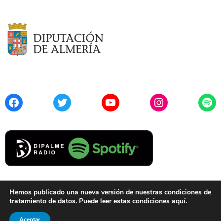
Facebook
Twitter
YouTube
Instagram
Spo
Hemos publicado una nueva versión de nuestras condiciones de
tratamiento de datos. Puede leer estas condiciones
aquí
.
Contacto
Aviso Legal
Privacidad
Cookies
Aceptar