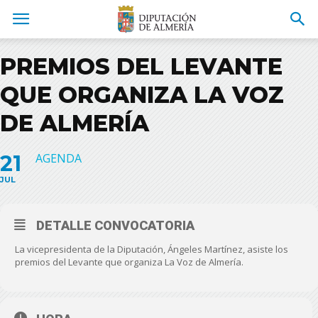
PREMIOS DEL LEVANTE
QUE ORGANIZA LA VOZ
DE ALMERÍA
21
AGENDA
JUL
DETALLE CONVOCATORIA
La vicepresidenta de la Diputación, Ángeles Martínez, asiste los
premios del Levante que organiza La Voz de Almería.