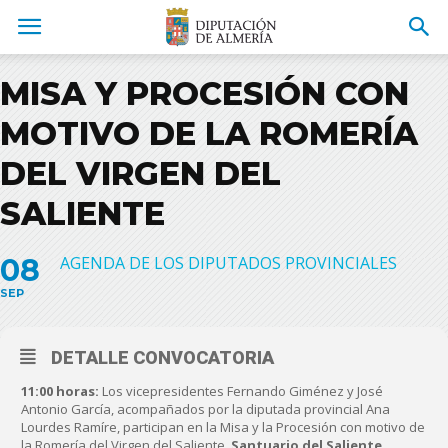
MISA Y PROCESIÓN CON
MOTIVO DE LA ROMERÍA
DEL VIRGEN DEL
SALIENTE
08
AGENDA DE LOS DIPUTADOS PROVINCIALES
SEP
DETALLE CONVOCATORIA
11:00 horas:
Los vicepresidentes Fernando Giménez y José
Antonio García, acompañados por la diputada provincial Ana
Lourdes Ramíre, participan en la Misa y la Procesión con motivo de
la Romería del Virgen del Saliente.
Santuario del Saliente