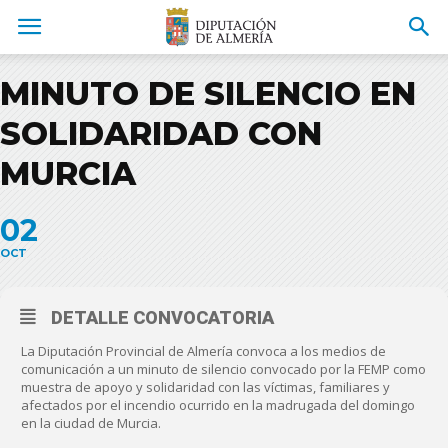
MINUTO DE SILENCIO EN
SOLIDARIDAD CON
MURCIA
02
OCT
DETALLE CONVOCATORIA
La Diputación Provincial de Almería convoca a los medios de
comunicación a un minuto de silencio convocado por la FEMP como
muestra de apoyo y solidaridad con las víctimas, familiares y
afectados por el incendio ocurrido en la madrugada del domingo
en la ciudad de Murcia.