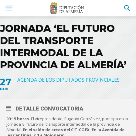
JORNADA ‘EL FUTURO
DEL TRANSPORTE
INTERMODAL DE LA
PROVINCIA DE ALMERÍA’
27
AGENDA DE LOS DIPUTADOS PROVINCIALES
NOV
DETALLE CONVOCATORIA
09:15 horas.
El vicepresidente, Eugenio Gonzálvez, participa en la
jornada ‘El futuro del transporte intermodal de la provincia de
Almería’.
En el salón de actos del CIT-COEX. En la Avenida de
las Cantinas, 2 (La Mojonera).