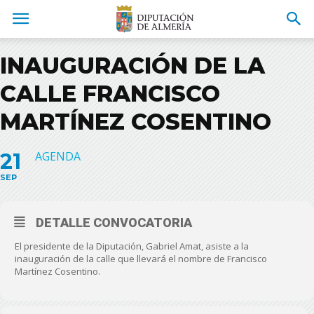
INAUGURACIÓN DE LA
CALLE FRANCISCO
MARTÍNEZ COSENTINO
21
AGENDA
SEP
DETALLE CONVOCATORIA
El presidente de la Diputación, Gabriel Amat, asiste a la
inauguración de la calle que llevará el nombre de Francisco
Martínez Cosentino.