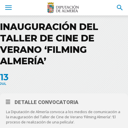
INAUGURACIÓN DEL
TALLER DE CINE DE
VERANO ‘FILMING
ALMERÍA’
13
JUL
DETALLE CONVOCATORIA
La Diputación de Almería convoca a los medios de comunicación a
la inauguración del Taller de Cine de Verano ‘Filming Almería’: ‘El
proceso de realización de una película’.