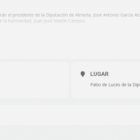
de
drán el presidente de la Diputación de Almería, José Antonio García A
de la hermandad, Juan José Martín Campos.
e 2025
Almería
iputación, calle Navarro Rodrigo, nº 17, Almería
LUGAR
Patio de Luces de la Dip