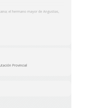
lcaina; el hermano mayor de Angustias,
utación Provincial