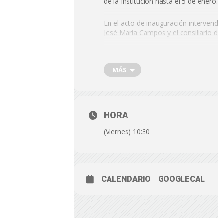
de la Institución hasta el 5 de enero.
En el acto de inauguración interven
José María Campos y el consiliario 
FECHA: Viernes, 5 de diciembre d
HORA: 10:30 horas
MÁS
LUGAR: En el Patio de Luces de D
HORA
(Viernes) 10:30
CALENDARIO
GOOGLECAL