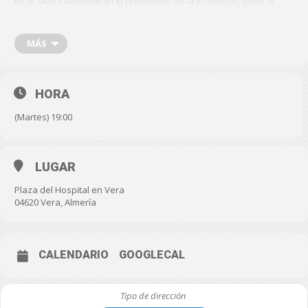
En el acto intervendrán el presidente de la Institución, Javier A.
García, así como el alcalde de Vera, Alfonso García, así como dos
jóvenes que leerán poemas del escritor veratense de adopción y
la familia del mismo que recibirá unos recuerdos de este hito.
MÁS
FECHA: Martes, 22 de abril de 2025
HORA
HORA: 19.00 horas
(Martes) 19:00
LUGAR: Plaza del Hospital- Vera.
https://maps.app.goo.gl/ZsPLFtwmQfBh2LYM8
LUGAR
Plaza del Hospital en Vera
04620 Vera, Almería
CALENDARIO
GOOGLECAL