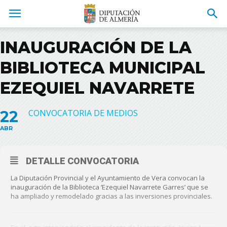
INAUGURACIÓN DE LA
BIBLIOTECA MUNICIPAL
EZEQUIEL NAVARRETE
22
CONVOCATORIA DE MEDIOS
ABR
DETALLE CONVOCATORIA
La Diputación Provincial y el Ayuntamiento de Vera convocan la
inauguración de la Biblioteca ‘Ezequiel Navarrete Garres’ que se
ha ampliado y remodelado gracias a las inversiones provinciales.