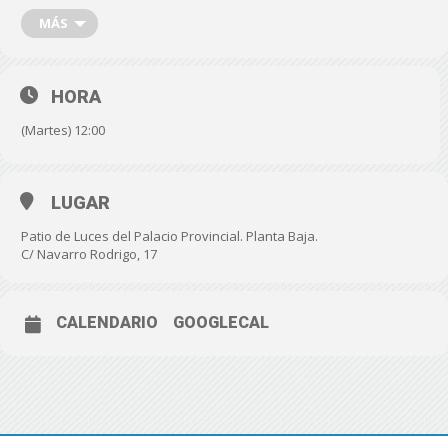
de la Hermandad, Tomás Cano, el canónigo de la
MÁS
Catedral de Almería, Víctor Montoya, José Miras,
como representante de la familia de artesanos
propietaria del Belén, el vicepresidente, Javier A.
García y otros diputados provinciales.
HORA
(Martes) 12:00
LUGAR
Patio de Luces del Palacio Provincial. Planta Baja.
C/ Navarro Rodrigo, 17
CALENDARIO
GOOGLECAL