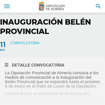
INAUGURACIÓN BELÉN
PROVINCIAL
11
CONVOCATORIA
DIC
DETALLE CONVOCATORIA
La Diputación Provincial de Almería convoca a los
medios de comunicación a la inauguración del
Belén Provincial que se expondrá hasta el próximo
5 de enero en el Patio de Luces de la Diputación.
Asistirá al acto el presidente de la Diputación,
Gabriel Amat; el Hermano Mayor de la Hermandad
de las Angustias, David Colomera, el Consiliario