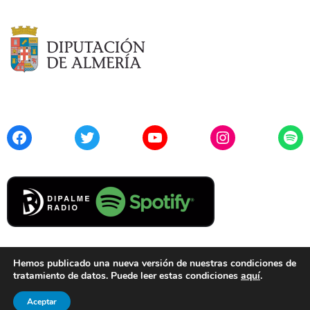
Facebook
Twitter
YouTube
Instagram
Spo
Hemos publicado una nueva versión de nuestras condiciones de
tratamiento de datos. Puede leer estas condiciones
aquí
.
Contacto
Aviso Legal
Privacidad
Cookies
Aceptar
© 2021 Diputación de Almería. Todos los derechos reservados.