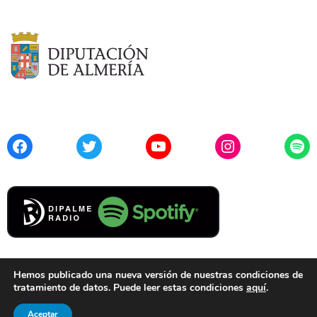
Facebook
Twitter
YouTube
Instagram
Spo
Hemos publicado una nueva versión de nuestras condiciones de
tratamiento de datos. Puede leer estas condiciones
aquí
.
Contacto
Aviso Legal
Privacidad
Cookies
Aceptar