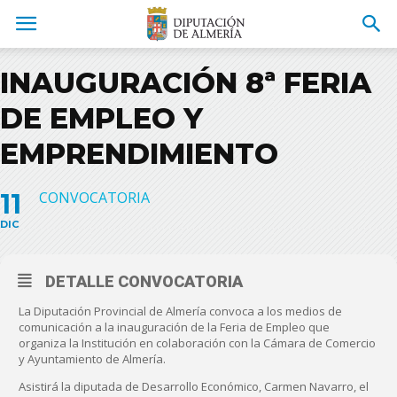
INAUGURACIÓN 8ª FERIA
DE EMPLEO Y
EMPRENDIMIENTO
11
CONVOCATORIA
DIC
DETALLE CONVOCATORIA
La Diputación Provincial de Almería convoca a los medios de
comunicación a la inauguración de la Feria de Empleo que
organiza la Institución en colaboración con la Cámara de Comercio
y Ayuntamiento de Almería.
Asistirá la diputada de Desarrollo Económico, Carmen Navarro, el