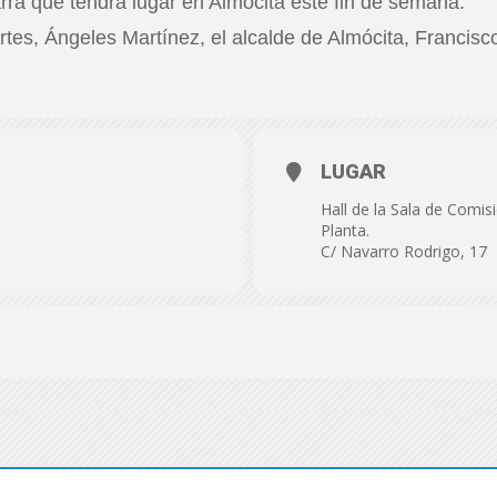
rra que tendrá lugar en Almócita este fin de semana.
de
rtes, Ángeles Martínez, el alcalde de Almócita, Francisc
Almería
LUGAR
Hall de la Sala de Comis
Planta.
C/ Navarro Rodrigo, 17